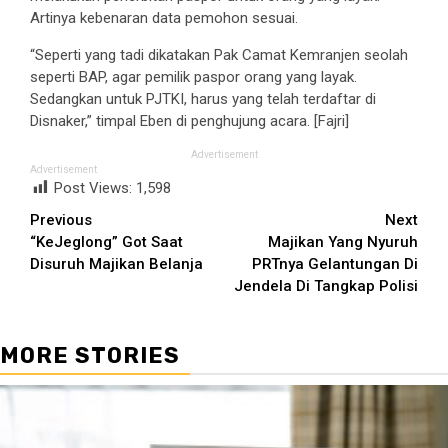
Artinya kebenaran data pemohon sesuai.
“Seperti yang tadi dikatakan Pak Camat Kemranjen seolah
seperti BAP, agar pemilik paspor orang yang layak.
Sedangkan untuk PJTKI, harus yang telah terdaftar di
Disnaker,” timpal Eben di penghujung acara. [Fajri]
Advertisement
Advertisement
Post Views:
1,598
Continue
Previous
Next
“KeJeglong” Got Saat
Majikan Yang Nyuruh
Reading
Disuruh Majikan Belanja
PRTnya Gelantungan Di
Jendela Di Tangkap Polisi
MORE STORIES