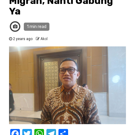
Migran, Nanti Gabung
Ya
1 min read
2 years ago
Akol
Facebook
Twitter
WhatsApp
Telegram
Share