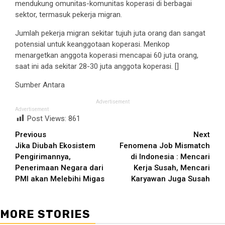
mendukung omunitas-komunitas koperasi di berbagai
sektor, termasuk pekerja migran.
Jumlah pekerja migran sekitar tujuh juta orang dan sangat
potensial untuk keanggotaan koperasi. Menkop
menargetkan anggota koperasi mencapai 60 juta orang,
saat ini ada sekitar 28-30 juta anggota koperasi. []
Sumber Antara
Advertisement
Advertisement
Post Views:
861
Continue
Previous
Next
Jika Diubah Ekosistem
Fenomena Job Mismatch
Reading
Pengirimannya,
di Indonesia : Mencari
Penerimaan Negara dari
Kerja Susah, Mencari
PMI akan Melebihi Migas
Karyawan Juga Susah
MORE STORIES