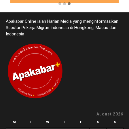
Apakabar Online ialah Harian Media yang menginformasikan
Seputar Pekerja Migran Indonesia di Hongkong, Macau dan
Indonesia
August 2026
M
T
W
T
F
S
S