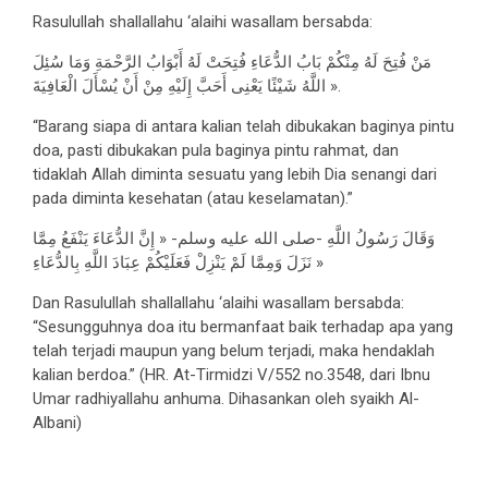
Rasulullah shallallahu ‘alaihi wasallam bersabda:
مَنْ فُتِحَ لَهُ مِنْكُمْ بَابُ الدُّعَاءِ فُتِحَتْ لَهُ أَبْوَابُ الرَّحْمَةِ وَمَا سُئِلَ
اللَّهُ شَيْئًا يَعْنِى أَحَبَّ إِلَيْهِ مِنْ أَنْ يُسْأَلَ الْعَافِيَةَ ».
“Barang siapa di antara kalian telah dibukakan baginya pintu
doa, pasti dibukakan pula baginya pintu rahmat, dan
tidaklah Allah diminta sesuatu yang lebih Dia senangi dari
pada diminta kesehatan (atau keselamatan).”
وَقَالَ رَسُولُ اللَّهِ -صلى الله عليه وسلم- « إِنَّ الدُّعَاءَ يَنْفَعُ مِمَّا
نَزَلَ وَمِمَّا لَمْ يَنْزِلْ فَعَلَيْكُمْ عِبَادَ اللَّهِ بِالدُّعَاءِ »
Dan Rasulullah shallallahu ‘alaihi wasallam bersabda:
“Sesungguhnya doa itu bermanfaat baik terhadap apa yang
telah terjadi maupun yang belum terjadi, maka hendaklah
kalian berdoa.” (HR. At-Tirmidzi V/552 no.3548, dari Ibnu
Umar radhiyallahu anhuma. Dihasankan oleh syaikh Al-
Albani)