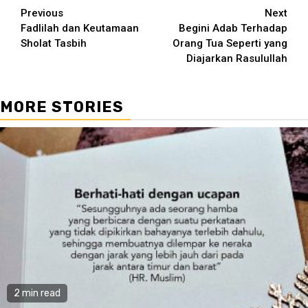
Continue
Previous
Next
Fadlilah dan Keutamaan
Begini Adab Terhadap
Reading
Sholat Tasbih
Orang Tua Seperti yang
Diajarkan Rasulullah
MORE STORIES
2 min read