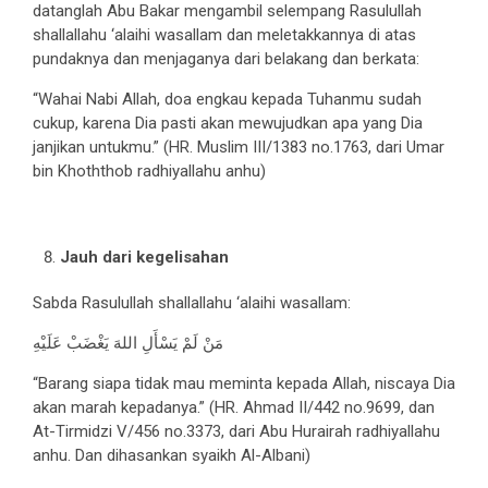
datanglah Abu Bakar mengambil selempang Rasulullah
shallallahu ‘alaihi wasallam dan meletakkannya di atas
pundaknya dan menjaganya dari belakang dan berkata:
“Wahai Nabi Allah, doa engkau kepada Tuhanmu sudah
cukup, karena Dia pasti akan mewujudkan apa yang Dia
janjikan untukmu.” (HR. Muslim III/1383 no.1763, dari Umar
bin Khoththob radhiyallahu anhu)
Jauh dari kegelisahan
Sabda Rasulullah shallallahu ‘alaihi wasallam:
مَنْ لَمْ يَسْأَلِ اللهَ يَغْضَبْ عَلَیْهِ
“Barang siapa tidak mau meminta kepada Allah, niscaya Dia
akan marah kepadanya.” (HR. Ahmad II/442 no.9699, dan
At-Tirmidzi V/456 no.3373, dari Abu Hurairah radhiyallahu
anhu. Dan dihasankan syaikh Al-Albani)