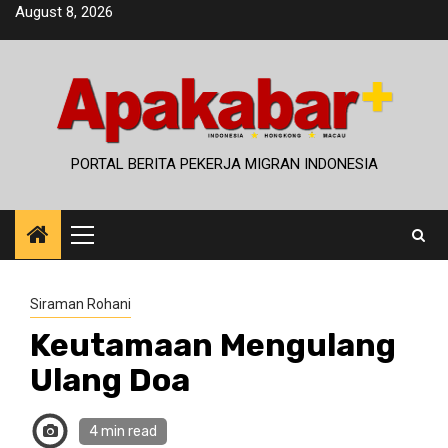
Skip
August 8, 2026
to
content
PORTAL BERITA PEKERJA MIGRAN INDONESIA
Primary
Menu
Siraman Rohani
Keutamaan Mengulang
Ulang Doa
4 min read