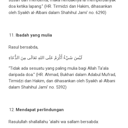
susah dan menderita, maka hendaknya ia memperbanyak
doa ketika lapang.” (HR. Tirmidzi dan Hakim, dihasankan
oleh Syaikh al-Albani dalam Shahihul Jami’ no. 6290)
Ibadah yang mulia
Rasul bersabda,
لَيْسَ شَيْءٌ أَكْرَمُ عَلَى اللهِ تَعَالَى مِنَ الدُّعَاءِ
“Tidak ada sesuatu yang paling mulia bagi Allah Ta’ala
daripada doa.” (HR. Ahmad, Bukhari dalam Adabul Mufrad,
Tirmidzi dan Hakim, dan dihasankan oleh Syaikh al-Albani
dalam Shahihul Jami’ no. 5392)
Mendapat perlindungan
Rasulullah shallallahu ‘alaihi wa sallam bersabda: