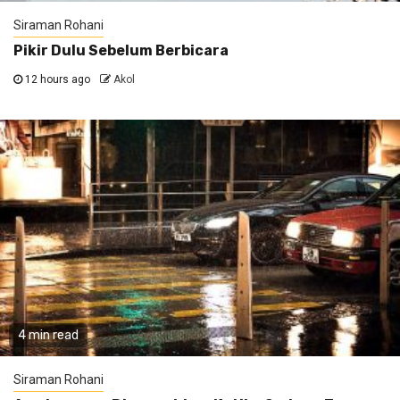
Siraman Rohani
Pikir Dulu Sebelum Berbicara
12 hours ago
Akol
4 min read
Siraman Rohani