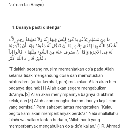
Nu’man bin Basyir)
Doanya pasti didengar
« ما مِنْ مُسْلِمٍ يَدْعُو بِدَعْوَةٍ لَيْسَ فِيهَا إِثْمٌ وَلاَ قَطِيعَةُ رَحِمٍ إِلاَّ
أَعْطَاهُ اللَّهُ بِهَا إِحْدَى ثَلاَثٍ إِمَّا أَنْ تُعَجَّلَ لَهُ دَعْوَتُهُ وَإِمَّا أَنْ يَدَّخِرَهَا
لَهُ فِى الآخِرَةِ وَإِمَّا أَنُْ يَصْرِفَ عَنْهُ مِنَ السُّوءِ مِثْلَهَا ». قَالُوا إِذاً
نُكْثِرُ. قَالَ « اللَّهُ أَكْثَرُ »
“Tidaklah seorang muslim memanjatkan do’a pada Allah
selama tidak mengandung dosa dan memutuskan
silaturahmi (antar kerabat, pen) melainkan Allah akan beri
padanya tiga hal: [1] Allah akan segera mengabulkan
do’anya, [2] Allah akan menyimpannya baginya di akhirat
kelak, dan [3] Allah akan menghindarkan darinya kejelekan
yang semisal.” Para sahabat lantas mengatakan, “Kalau
begitu kami akan memperbanyak berdo’a.” Nabi shallallahu
‘alaihi wa sallam lantas berkata, “Allah nanti yang
memperbanyak mengabulkan do’a-do’a kalian.” (HR. Ahmad