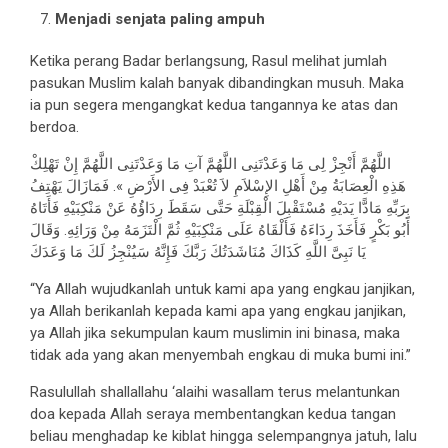
Menjadi senjata paling ampuh
Ketika perang Badar berlangsung, Rasul melihat jumlah
pasukan Muslim kalah banyak dibandingkan musuh. Maka
ia pun segera mengangkat kedua tangannya ke atas dan
berdoa.
اللَّهُمَّ أَنْجِزْ لِى مَا وَعَدْتَنِى اللَّهُمَّ آتِ مَا وَعَدْتَنِى اللَّهُمَّ إِنْ تَهْلِكْ
هَذِهِ الْعِصَابَةُ مِنْ أَهْلِ الإِسْلاَمِ لاَ تُعْبَدْ فِى الأَرْضِ ». فَمَازَالَ يَهْتِفُ
بِرَبِّهِ مَادًّا يَدَيْهِ مُسْتَقْبِلَ الْقِبْلَةِ حَتَّى سَقَطَ رِدَاؤُهُ عَنْ مَنْكِبَيْهِ فَأَتَاهُ
أَبُو بَكْرٍ فَأَخَذَ رِدَاءَهُ فَأَلْقَاهُ عَلَى مَنْكِبَيْهِ ثُمَّ الْتَزَمَهُ مِنْ وَرَائِهِ. وَقَالَ
يَا نَبِىَّ اللَّهِ كَذَاكَ مُنَاشَدَتُكَ رَبَّكَ فَإِنَّهُ سَيُنْجِزُ لَكَ مَا وَعَدَكَ
“Ya Allah wujudkanlah untuk kami apa yang engkau janjikan,
ya Allah berikanlah kepada kami apa yang engkau janjikan,
ya Allah jika sekumpulan kaum muslimin ini binasa, maka
tidak ada yang akan menyembah engkau di muka bumi ini.”
Rasulullah shallallahu ‘alaihi wasallam terus melantunkan
doa kepada Allah seraya membentangkan kedua tangan
beliau menghadap ke kiblat hingga selempangnya jatuh, lalu