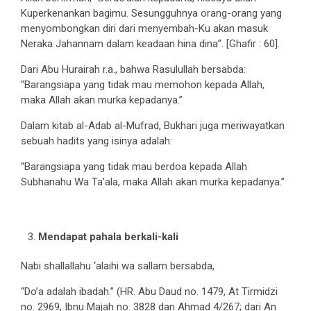
Kuperkenankan bagimu. Sesungguhnya orang-orang yang
menyombongkan diri dari menyembah-Ku akan masuk
Neraka Jahannam dalam keadaan hina dina”. [Ghafir : 60].
Dari Abu Hurairah r.a., bahwa Rasulullah bersabda:
“Barangsiapa yang tidak mau memohon kepada Allah,
maka Allah akan murka kepadanya.”
Dalam kitab al-Adab al-Mufrad, Bukhari juga meriwayatkan
sebuah hadits yang isinya adalah:
“Barangsiapa yang tidak mau berdoa kepada Allah
Subhanahu Wa Ta’ala, maka Allah akan murka kepadanya.”
Mendapat pahala berkali-kali
Nabi shallallahu ‘alaihi wa sallam bersabda,
“Do’a adalah ibadah.” (HR. Abu Daud no. 1479, At Tirmidzi
no. 2969, Ibnu Majah no. 3828 dan Ahmad 4/267; dari An