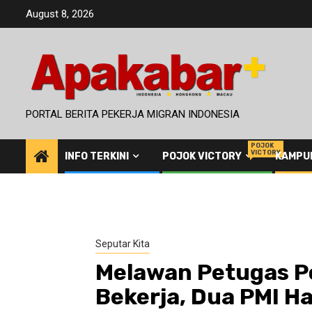
Skip
August 8, 2026
to
content
PORTAL BERITA PEKERJA MIGRAN INDONESIA
POJOK
VICTORY
INFO TERKINI
POJOK VICTORY
KAMPU
Seputar Kita
Melawan Petugas Pol
Bekerja, Dua PMI Hari