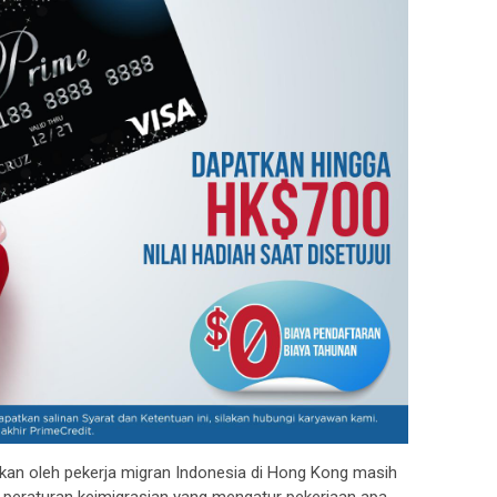
kan oleh pekerja migran Indonesia di Hong Kong masih
 peraturan keimigrasian yang mengatur pekerjaan apa