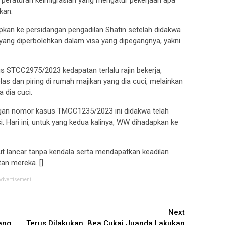
kan.
adapkan ke persidangan pengadilan Shatin setelah didakwa
ar yang diperbolehkan dalam visa yang dipegangnya, yakni
s STCC2975/2023 kedapatan terlalu rajin bekerja,
las dan piring di rumah majikan yang dia cuci, melainkan
 dia cuci.
ngan nomor kasus TMCC1235/2023 ini didakwa telah
 Hari ini, untuk yang kedua kalinya, WW dihadapkan ke
 lancar tanpa kendala serta mendapatkan keadilan
an mereka. []
Advertisement
Next
ang
Terus Dilakukan, Bea Cukai Juanda Lakukan