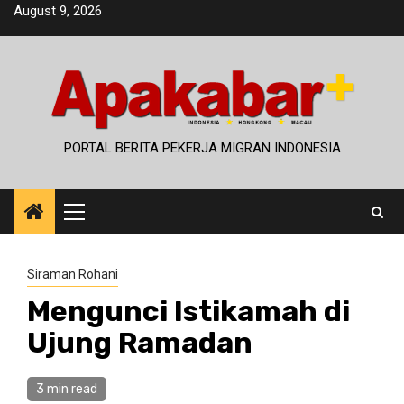
Skip
August 9, 2026
to
content
PORTAL BERITA PEKERJA MIGRAN INDONESIA
Primary
Menu
Siraman Rohani
Mengunci Istikamah di
Ujung Ramadan
3 min read