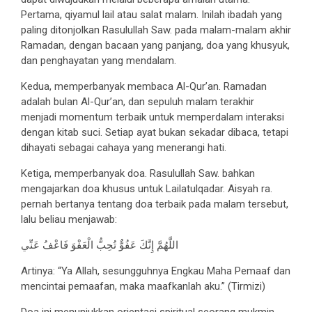
Pertama, qiyamul lail atau salat malam. Inilah ibadah yang
paling ditonjolkan Rasulullah Saw. pada malam-malam akhir
Ramadan, dengan bacaan yang panjang, doa yang khusyuk,
dan penghayatan yang mendalam.
Kedua, memperbanyak membaca Al-Qur’an. Ramadan
adalah bulan Al-Qur’an, dan sepuluh malam terakhir
menjadi momentum terbaik untuk memperdalam interaksi
dengan kitab suci. Setiap ayat bukan sekadar dibaca, tetapi
dihayati sebagai cahaya yang menerangi hati.
Ketiga, memperbanyak doa. Rasulullah Saw. bahkan
mengajarkan doa khusus untuk Lailatulqadar. Aisyah ra.
pernah bertanya tentang doa terbaik pada malam tersebut,
lalu beliau menjawab:
اللَّهُمَّ إِنَّكَ عَفُوٌّ تُحِبُّ الْعَفْوَ فَاعْفُ عَنِّي
Artinya: “Ya Allah, sesungguhnya Engkau Maha Pemaaf dan
mencintai pemaafan, maka maafkanlah aku.” (Tirmizi)