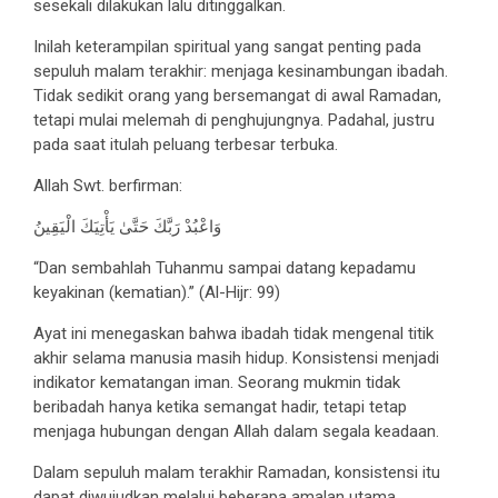
sesekali dilakukan lalu ditinggalkan.
Inilah keterampilan spiritual yang sangat penting pada
sepuluh malam terakhir: menjaga kesinambungan ibadah.
Tidak sedikit orang yang bersemangat di awal Ramadan,
tetapi mulai melemah di penghujungnya. Padahal, justru
pada saat itulah peluang terbesar terbuka.
Allah Swt. berfirman:
وَاعْبُدْ رَبَّكَ حَتَّىٰ يَأْتِيَكَ الْيَقِينُ
“Dan sembahlah Tuhanmu sampai datang kepadamu
keyakinan (kematian).” (Al-Hijr: 99)
Ayat ini menegaskan bahwa ibadah tidak mengenal titik
akhir selama manusia masih hidup. Konsistensi menjadi
indikator kematangan iman. Seorang mukmin tidak
beribadah hanya ketika semangat hadir, tetapi tetap
menjaga hubungan dengan Allah dalam segala keadaan.
Dalam sepuluh malam terakhir Ramadan, konsistensi itu
dapat diwujudkan melalui beberapa amalan utama.