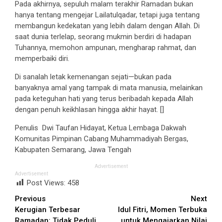
Pada akhirnya, sepuluh malam terakhir Ramadan bukan
hanya tentang mengejar Lailatulqadar, tetapi juga tentang
membangun kedekatan yang lebih dalam dengan Allah. Di
saat dunia terlelap, seorang mukmin berdiri di hadapan
Tuhannya, memohon ampunan, mengharap rahmat, dan
memperbaiki diri.
Di sanalah letak kemenangan sejati—bukan pada
banyaknya amal yang tampak di mata manusia, melainkan
pada keteguhan hati yang terus beribadah kepada Allah
dengan penuh keikhlasan hingga akhir hayat. []
Penulis Dwi Taufan Hidayat, Ketua Lembaga Dakwah
Komunitas Pimpinan Cabang Muhammadiyah Bergas,
Kabupaten Semarang, Jawa Tengah
Advertisement
Advertisement
Post Views:
458
Continue
Previous
Next
Kerugian Terbesar
Idul Fitri, Momen Terbuka
Reading
Ramadan: Tidak Peduli
untuk Mengajarkan Nilai