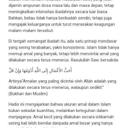
dijamin ampunan dosa masa lalu dan masa depan, tetap
meningkatkan intensitas ibadahnya secara luar biasa.
Bahkan, beliau tidak hanya beribadah sendiri, tetapi juga
mengajak keluarganya untuk turut merasakan keagungan
malam-malam tersebut.
Di tengah semangat ibadah itu, ada satu prinsip mendasar
yang sering terabaikan, yakni konsistensi. Islam tidak hanya
memuji amal yang banyak, tetapi lebih mencintai amal yang
dilakukan secara terus-menerus. Rasulullah Saw. bersabda:
أَحَبُّ الأَعْمَالِ إِلَى اللَّهِ أَدْوَمُهَا وَإِنْ قَلَّ
Artinya“Amalan yang paling dicintai oleh Allah adalah yang
dilakukan secara terus-menerus, walaupun sedikit.”
(Bukhari dan Muslim)
Hadis ini mengajarkan bahwa ukuran amal dalam Islam
bukan sekadar kuantitas, melainkan keteguhan dalam
menjaganya. Amal kecil yang dilakukan secara istikamah
sering kali lebih bernilai daripada amal besar yang hanya