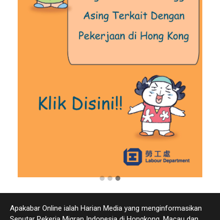
Apakabar Online ialah Harian Media yang menginformasikan
Seputar Pekerja Migran Indonesia di Hongkong, Macau dan