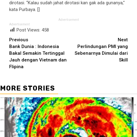
dirotasi. “Kalau sudah jahat dirotasi kan gak ada gunanya,”
kata Purbaya. []
Advertisement
Advertisement
Post Views:
458
Continue
Previous
Next
Bank Dunia : Indonesia
Perlindungan PMI yang
Reading
Bakal Semakin Tertinggal
Sebenarnya Dimulai dari
Jauh dengan Vietnam dan
Skill
Flipina
MORE STORIES