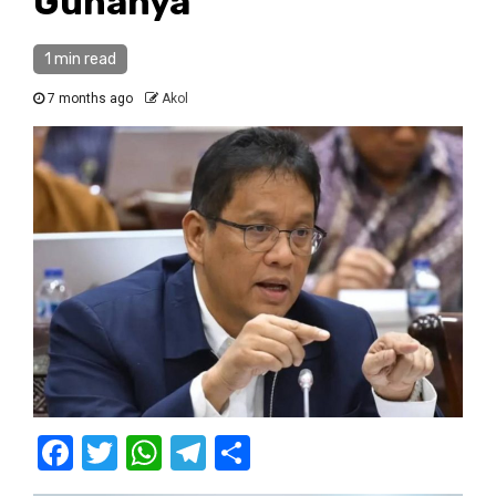
Gunanya
1 min read
7 months ago
Akol
Facebook
Twitter
WhatsApp
Telegram
Share