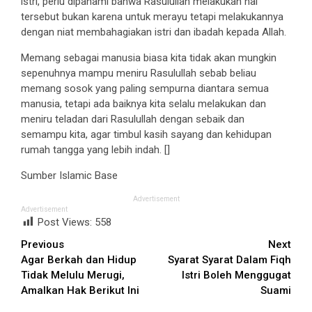
istri, perlu dipahami bahwa Rasulullah melakukan hal
tersebut bukan karena untuk merayu tetapi melakukannya
dengan niat membahagiakan istri dan ibadah kepada Allah.
Memang sebagai manusia biasa kita tidak akan mungkin
sepenuhnya mampu meniru Rasulullah sebab beliau
memang sosok yang paling sempurna diantara semua
manusia, tetapi ada baiknya kita selalu melakukan dan
meniru teladan dari Rasulullah dengan sebaik dan
semampu kita, agar timbul kasih sayang dan kehidupan
rumah tangga yang lebih indah. []
Sumber Islamic Base
Advertisement
Advertisement
Post Views:
558
Continue
Previous
Next
Agar Berkah dan Hidup
Syarat Syarat Dalam Fiqh
Reading
Tidak Melulu Merugi,
Istri Boleh Menggugat
Amalkan Hak Berikut Ini
Suami