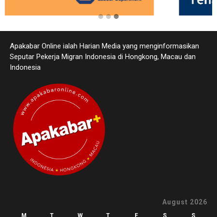
Apakabar Online ialah Harian Media yang menginformasikan
Seputar Pekerja Migran Indonesia di Hongkong, Macau dan
Indonesia
August 2026
M
T
W
T
F
S
S