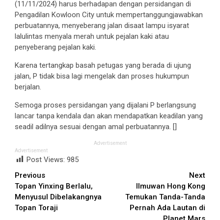
(11/11/2024) harus berhadapan dengan persidangan di
Pengadilan Kowloon City untuk mempertanggungjawabkan
perbuatannya, menyeberang jalan disaat lampu isyarat
lalulintas menyala merah untuk pejalan kaki atau
penyeberang pejalan kaki.
Karena tertangkap basah petugas yang berada di ujung
jalan, P tidak bisa lagi mengelak dan proses hukumpun
berjalan.
Semoga proses persidangan yang dijalani P berlangsung
lancar tanpa kendala dan akan mendapatkan keadilan yang
seadil adilnya sesuai dengan amal perbuatannya. []
Advertisement
Advertisement
Post Views:
985
Continue
Previous
Next
Topan Yinxing Berlalu,
Ilmuwan Hong Kong
Reading
Menyusul Dibelakangnya
Temukan Tanda-Tanda
Topan Toraji
Pernah Ada Lautan di
Planet Mars