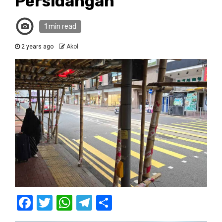
Persidangan
1 min read
2 years ago
Akol
Facebook
Twitter
WhatsApp
Telegram
Share