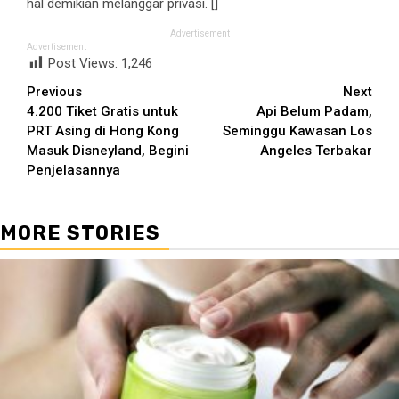
hal demikian melanggar privasi. []
Advertisement
Advertisement
Post Views:
1,246
Continue
Previous
Next
4.200 Tiket Gratis untuk
Api Belum Padam,
Reading
PRT Asing di Hong Kong
Seminggu Kawasan Los
Masuk Disneyland, Begini
Angeles Terbakar
Penjelasannya
MORE STORIES