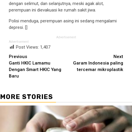
dengan selimut, dan selanjutnya, meski agak alot,
perempuan ini dievakuasi ke rumah sakit jiwa.
Polisi menduga, perempuan asing ini sedang mengalami
depresi. []
Advertisement
Advertisement
Post Views:
1,407
Continue
Previous
Next
Ganti HKIC Lamamu
Garam Indonesia paling
Reading
Dengan Smart HKIC Yang
tercemar mikroplastik
Baru
MORE STORIES