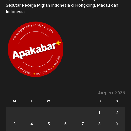
Seputar Pekerja Migran Indonesia di Hongkong, Macau dan
Indonesia
August 2026
M
T
W
T
F
S
S
1
2
3
4
5
6
7
8
9