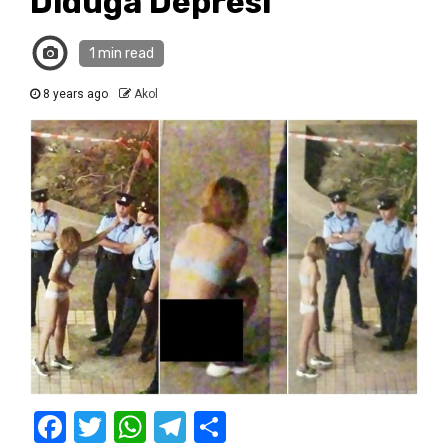
Diduga Depresi
1 min read
8 years ago
Akol
Facebook
Twitter
WhatsApp
Telegram
Share