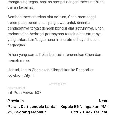
mengacung tegap, bahkan sampai dengan memuntahkan
cairan keramat.
Sembari memamerkan alat setrum, Chen memanggil
perempuan perempuan yang lewat untuk dimintai
pendapatnya terkait dengan kondisi alat setrumnya. Chen
melontarkan berbagai pertanyaan terkait alat setrumnya
yang antara lain “bagaimana menurutmu ? ayo lihatlah,
peganglah”
Di hari yang sama, Polisi berhasil menemukan Chen dan
menahannya.
Hari ini, kasus Chen akan dilimpahkan ke Pengadilan
Kowloon City. []
Advertisement
Advertisement
Post Views:
607
Continue
Previous
Next
Parah, Dari Jendela Lantai
Kepala BNN Ingatkan PMI
Reading
22, Seorang Mahmud
Untuk Tidak Terlibat