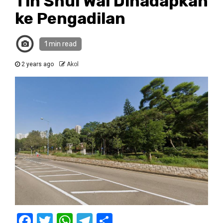
Tin Shui Wai Dihadapkan
ke Pengadilan
1 min read
2 years ago
Akol
Facebook
Twitter
WhatsApp
Telegram
Share