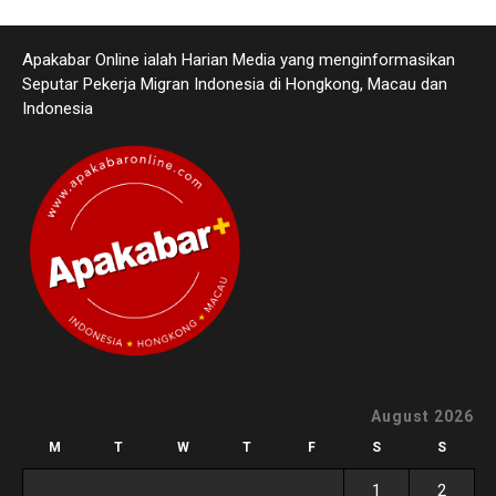
Apakabar Online ialah Harian Media yang menginformasikan
Seputar Pekerja Migran Indonesia di Hongkong, Macau dan
Indonesia
August 2026
M
T
W
T
F
S
S
1
2