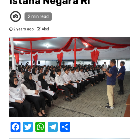
Istana Negara RI
2 min read
2 years ago
Akol
Facebook
Twitter
WhatsApp
Telegram
Share