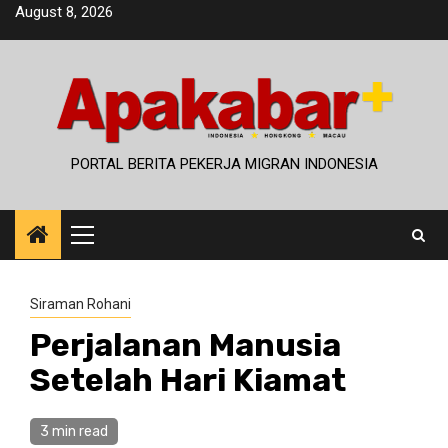
Skip
August 8, 2026
to
content
PORTAL BERITA PEKERJA MIGRAN INDONESIA
Primary
Menu
Siraman Rohani
Perjalanan Manusia
Setelah Hari Kiamat
3 min read