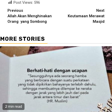
Post Views:
596
Continue
Previous
Next
Allah Akan Menghinakan
Keutamaan Merawat
Reading
Orang yang Sombong
Masjid
MORE STORIES
2 min read