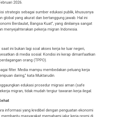
ebruari 2026.
si strategis sebagai sumber edukasi publik, khususnya
global yang akurat dan bertanggung jawab. Hal ini
onomi Berdaulat, Bangsa Kuat”, yang dinilainya sangat
an menyejahterakan pekerja migran Indonesia.
at ini bukan lagi soal akses kerja ke luar negeri,
satkan di media sosial. Kondisi ini kerap dimanfaatkan
a perdagangan orang (TPPO).
ebagai filter. Media mampu membedakan peluang kerja
enipuan daring,” kata Muktarudin.
enggaungkan edukasi prosedur migrasi aman (safe
erja migran, tidak mudah tergiur tawaran kerja ilegal.
Sehat
tara informasi yang kredibel dengan penguatan ekonomi
al membantu masyarakat memahami jalur kerja resmi di