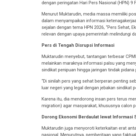
dengan peringatan Hari Pers Nasional (HPN) 9 F
Menurut Muktarudin, media massa memiliki posi
dalam menyampaikan informasi ketenagakerjaan 
sejalan dengan tema HPN 2026, “Pers Sehat, Ek
relevan dengan upaya pemerintah melindungi d
Pers di Tengah Disrupsi Informasi
Muktarudin menyebut, tantangan terbesar CPMI sa
melainkan maraknya informasi palsu yang menye
sindikat penipuan hingga jaringan tindak pidan
“Di sinilah pers yang sehat berperan penting s
luar negeri yang legal dengan jebakan sindikat p
Karena itu, dia mendorong insan pers terus m
migration) agar masyarakat, khususnya calon pek
Dorong Ekonomi Berdaulat lewat Informasi 
Muktarudin juga menyoroti keterkaitan erat an
nasional. Menurutnya, pemberitaan yang faktu