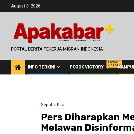
Skip
August 8, 2026
to
content
PORTAL BERITA PEKERJA MIGRAN INDONESIA
POJOK
VICTORY
INFO TERKINI
POJOK VICTORY
KAMPU
Seputar Kita
Pers Diharapkan Me
Melawan Disinforma