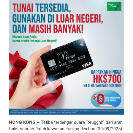
HONG KONG –
Tetiba terdengar suara “brugghh” dari arah
toilet sebuah flat di kawasan Fanling dini hari (30/09/2025)