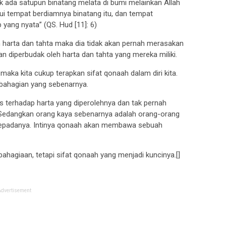
ak ada satupun binatang melata di bumi melainkan Allah
i tempat berdiamnya binatang itu, dan tempat
yang nyata” (QS. Hud [11]: 6)
 harta dan tahta maka dia tidak akan pernah merasakan
an diperbudak oleh harta dan tahta yang mereka miliki.
aka kita cukup terapkan sifat qonaah dalam diri kita.
bahagian yang sebenarnya.
s terhadap harta yang diperolehnya dan tak pernah
 Sedangkan orang kaya sebenarnya adalah orang-orang
 kepadanya. Intinya qonaah akan membawa sebuah
ahagiaan, tetapi sifat qonaah yang menjadi kuncinya.[]
Advertisement