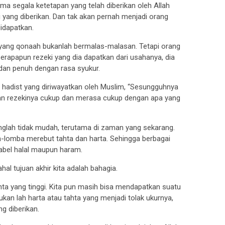
a segala ketetapan yang telah diberikan oleh Allah
yang diberikan. Dan tak akan pernah menjadi orang
idapatkan.
 yang qonaah bukanlah bermalas-malasan. Tetapi orang
berapapun rezeki yang dia dapatkan dari usahanya, dia
dan penuh dengan rasa syukur.
hadist yang diriwayatkan oleh Muslim, “Sesungguhnya
an rezekinya cukup dan merasa cukup dengan apa yang
glah tidak mudah, terutama di zaman yang sekarang.
-lomba merebut tahta dan harta. Sehingga berbagai
abel halal maupun haram.
hal tujuan akhir kita adalah bahagia.
ta yang tinggi. Kita pun masih bisa mendapatkan suatu
an lah harta atau tahta yang menjadi tolak ukurnya,
g diberikan.