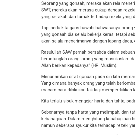
Seorang yang qonaah, meraka akan rela menerim
SWT, mereka akan merasa cukup dengan rezeki 
yang serakah dan tamak terhadap rezeki yang d
Tapi perlu kita garis bawahi bahwasanya orang
yang qonaah dia selalu bekerja keras, tetapi se
akan selalu menerimanya dengan lapang dada, 
Rasulullah SAW pernah bersabda dalam sebuah 
beruntunglah orang-orang yang masuk islam d
Allah berikan kepadanya” (HR. Muslim).
Menanamkan sifat qonaah pada diri kita meman
Yang dimana banyak orang yang telah berlomba
macam cara dilakukan tak lagi memperdulikan l
Kita terlalu sibuk mengejar harta dan tahta, pada
Sebenarnya tanpa harta yang melimpah, dan tah
kebahagiaan. Dalam menghitung kebahagiaan buk
namun seberapa syukur kita terhadap rezeki yan