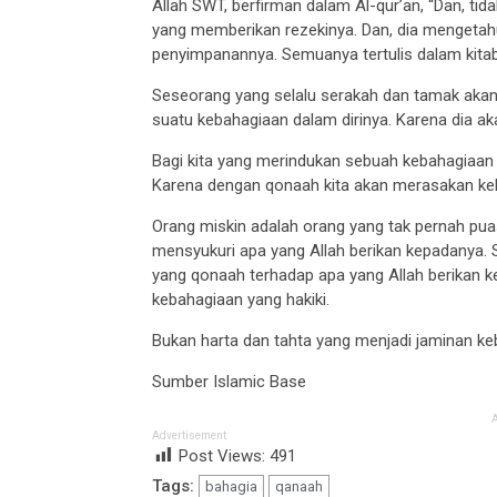
Allah SWT, berfirman dalam Al-qur’an, “Dan, tid
yang memberikan rezekinya. Dan, dia mengetahu
penyimpanannya. Semuanya tertulis dalam kitab 
Seseorang yang selalu serakah dan tamak akan
suatu kebahagiaan dalam dirinya. Karena dia ak
Bagi kita yang merindukan sebuah kebahagiaan m
Karena dengan qonaah kita akan merasakan ke
Orang miskin adalah orang yang tak pernah pua
mensyukuri apa yang Allah berikan kepadanya.
yang qonaah terhadap apa yang Allah berikan
kebahagiaan yang hakiki.
Bukan harta dan tahta yang menjadi jaminan keb
Sumber Islamic Base
Advertisement
Post Views:
491
Tags:
bahagia
qanaah