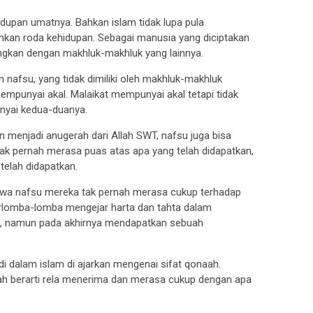
dupan umatnya. Bahkan islam tidak lupa pula
kan roda kehidupan. Sebagai manusia yang diciptakan
ngkan dengan makhluk-makhluk yang lainnya.
n nafsu, yang tidak dimiliki oleh makhluk-makhluk
empunyai akal. Malaikat mempunyai akal tetapi tidak
yai kedua-duanya.
n menjadi anugerah dari Allah SWT, nafsu juga bisa
idak pernah merasa puas atas apa yang telah didapatkan,
 telah didapatkan.
hawa nafsu mereka tak pernah merasa cukup terhadap
erlomba-lomba mengejar harta dan tahta dalam
n, namun pada akhirnya mendapatkan sebuah
i dalam islam di ajarkan mengenai sifat qonaah.
naah berarti rela menerima dan merasa cukup dengan apa