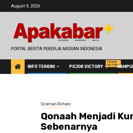
Skip
August 9, 2026
to
content
PORTAL BERITA PEKERJA MIGRAN INDONESIA
POJOK
VICTORY
INFO TERKINI
POJOK VICTORY
KAMPU
Siraman Rohani
Qonaah Menjadi Ku
Sebenarnya