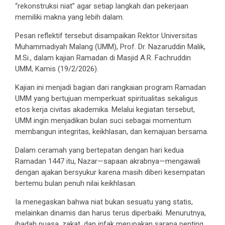
“rekonstruksi niat” agar setiap langkah dan pekerjaan
memiliki makna yang lebih dalam.
Pesan reflektif tersebut disampaikan Rektor Universitas
Muhammadiyah Malang (UMM), Prof. Dr. Nazaruddin Malik,
M.Si., dalam kajian Ramadan di Masjid A.R. Fachruddin
UMM, Kamis (19/2/2026).
Kajian ini menjadi bagian dari rangkaian program Ramadan
UMM yang bertujuan memperkuat spiritualitas sekaligus
etos kerja civitas akademika. Melalui kegiatan tersebut,
UMM ingin menjadikan bulan suci sebagai momentum
membangun integritas, keikhlasan, dan kemajuan bersama.
Dalam ceramah yang bertepatan dengan hari kedua
Ramadan 1447 itu, Nazar—sapaan akrabnya—mengawali
dengan ajakan bersyukur karena masih diberi kesempatan
bertemu bulan penuh nilai keikhlasan.
Ia menegaskan bahwa niat bukan sesuatu yang statis,
melainkan dinamis dan harus terus diperbaiki. Menurutnya,
ibadah puasa, zakat, dan infak merupakan sarana penting