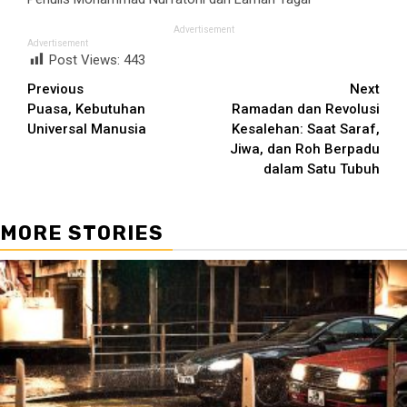
Advertisement
Advertisement
Post Views:
443
Continue
Previous
Next
Puasa, Kebutuhan
Ramadan dan Revolusi
Reading
Universal Manusia
Kesalehan: Saat Saraf,
Jiwa, dan Roh Berpadu
dalam Satu Tubuh
MORE STORIES