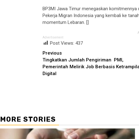
BP3MI Jawa Timur menegaskan komitmennya u
Pekerja Migran Indonesia yang kembali ke ta
momentum Lebaran. []
Advertisement
Post Views:
437
Continue
Previous
Tingkatkan Jumlah Pengiriman PMI,
Reading
Pemerintah Melirik Job Berbasis Ketrampi
Digital
MORE STORIES