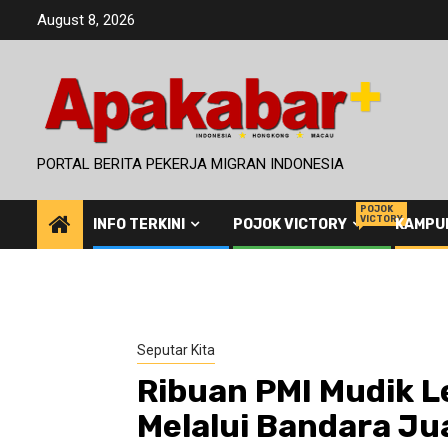
Skip
August 8, 2026
to
content
PORTAL BERITA PEKERJA MIGRAN INDONESIA
POJOK
VICTORY
INFO TERKINI
POJOK VICTORY
KAMPU
Seputar Kita
Ribuan PMI Mudik 
Melalui Bandara J