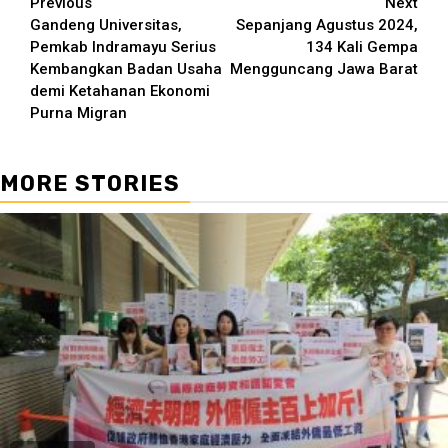
Continue
Previous
Next
Gandeng Universitas,
Sepanjang Agustus 2024,
Reading
Pemkab Indramayu Serius
134 Kali Gempa
Kembangkan Badan Usaha
Mengguncang Jawa Barat
demi Ketahanan Ekonomi
Purna Migran
MORE STORIES