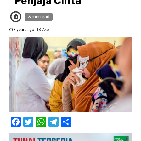
“Penjaja Cinta”
3 min read
8 years ago
Akol
Facebook
Twitter
WhatsApp
Telegram
Share