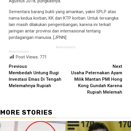
Agustus 2018,”pungkasnya.
Sementara barang bukti yang amankan, yakni SPLP atas
nama kedua korban, KK dan KTP korban. Untuk tersangka
lain masih dilakukan pengembangan, karena ini terkait
jaringan antar provinsi dan internasional tentang
perdagangan manusia. [JPNN]
Advertisement
Advertisement
Post Views:
771
Continue
Previous
Next
Membedah Untung Rugi
Usaha Peternakan Ayam
Reading
Investasi Emas Di Tengah
Milik Mantan PMI Hong
Melemahnya Rupiah
Kong Gundah Karena
Rupiah Melemah
MORE STORIES