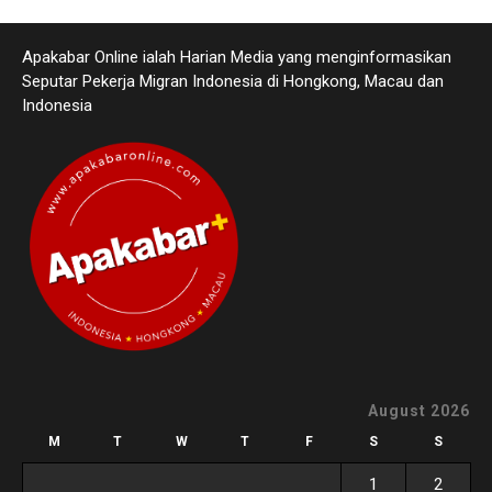
Apakabar Online ialah Harian Media yang menginformasikan
Seputar Pekerja Migran Indonesia di Hongkong, Macau dan
Indonesia
August 2026
M
T
W
T
F
S
S
1
2