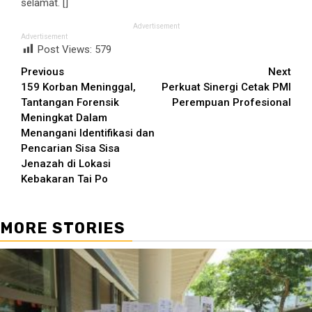
selamat. []
Advertisement
Advertisement
Post Views:
579
Continue
Previous
Next
159 Korban Meninggal,
Perkuat Sinergi Cetak PMI
Reading
Tantangan Forensik
Perempuan Profesional
Meningkat Dalam
Menangani Identifikasi dan
Pencarian Sisa Sisa
Jenazah di Lokasi
Kebakaran Tai Po
MORE STORIES