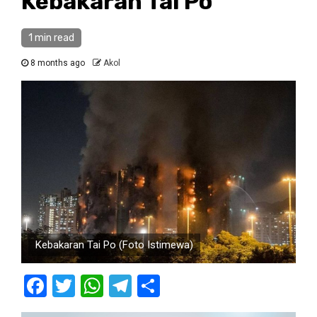
Kebakaran Tai Po
1 min read
8 months ago
Akol
Kebakaran Tai Po (Foto Istimewa)
Facebook
Twitter
WhatsApp
Telegram
Share