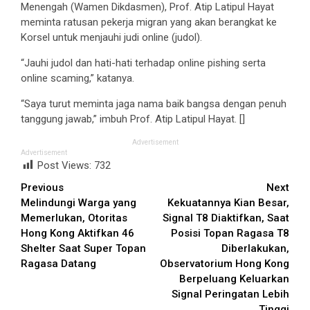
Menengah (Wamen Dikdasmen), Prof. Atip Latipul Hayat
meminta ratusan pekerja migran yang akan berangkat ke
Korsel untuk menjauhi judi online (judol).
“Jauhi judol dan hati-hati terhadap online pishing serta
online scaming,” katanya.
“Saya turut meminta jaga nama baik bangsa dengan penuh
tanggung jawab,” imbuh Prof. Atip Latipul Hayat. []
Advertisement
Advertisement
Post Views:
732
Continue
Previous
Next
Melindungi Warga yang
Kekuatannya Kian Besar,
Reading
Memerlukan, Otoritas
Signal T8 Diaktifkan, Saat
Hong Kong Aktifkan 46
Posisi Topan Ragasa T8
Shelter Saat Super Topan
Diberlakukan,
Ragasa Datang
Observatorium Hong Kong
Berpeluang Keluarkan
Signal Peringatan Lebih
Tinggi