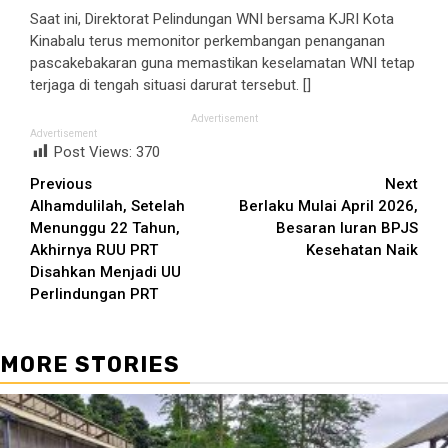
Saat ini, Direktorat Pelindungan WNI bersama KJRI Kota
Kinabalu terus memonitor perkembangan penanganan
pascakebakaran guna memastikan keselamatan WNI tetap
terjaga di tengah situasi darurat tersebut. []
Advertisement
Advertisement
Post Views:
370
Continue
Previous
Next
Alhamdulilah, Setelah
Berlaku Mulai April 2026,
Reading
Menunggu 22 Tahun,
Besaran Iuran BPJS
Akhirnya RUU PRT
Kesehatan Naik
Disahkan Menjadi UU
Perlindungan PRT
MORE STORIES