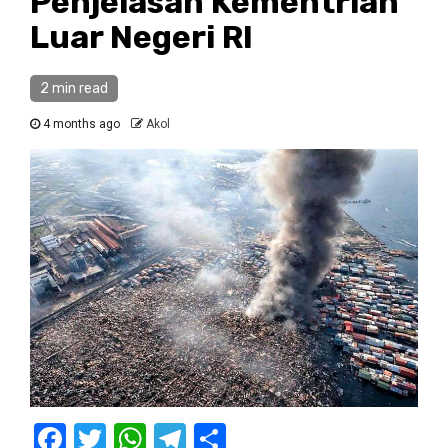
Penjelasan Kementrian
Luar Negeri RI
2 min read
4 months ago
Akol
Facebook
Twitter
WhatsApp
Telegram
Share