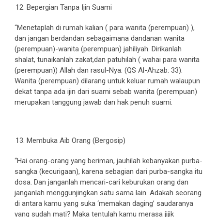
Bepergian Tanpa Ijin Suami
“Menetaplah di rumah kalian ( para wanita (perempuan) ),
dan jangan berdandan sebagaimana dandanan wanita
(perempuan)-wanita (perempuan) jahiliyah. Dirikanlah
shalat, tunaikanlah zakat,dan patuhilah ( wahai para wanita
(perempuan)) Allah dan rasul-Nya. (QS Al-Ahzab: 33).
Wanita (perempuan) dilarang untuk keluar rumah walaupun
dekat tanpa ada ijin dari suami sebab wanita (perempuan)
merupakan tanggung jawab dan hak penuh suami.
Membuka Aib Orang (Bergosip)
“Hai orang-orang yang beriman, jauhilah kebanyakan purba-
sangka (kecurigaan), karena sebagian dari purba-sangka itu
dosa. Dan janganlah mencari-cari keburukan orang dan
janganlah menggunjingkan satu sama lain. Adakah seorang
di antara kamu yang suka ‘memakan daging’ saudaranya
yang sudah mati? Maka tentulah kamu merasa jijik