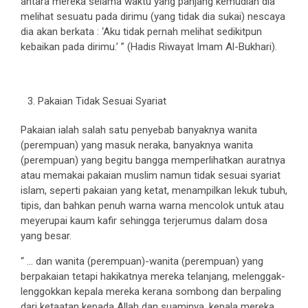
antara mereka selama waktu yang panjang kemudian dia
melihat sesuatu pada dirimu (yang tidak dia sukai) nescaya
dia akan berkata : ‘Aku tidak pernah melihat sedikitpun
kebaikan pada dirimu.’ ” (Hadis Riwayat Imam Al-Bukhari).
Pakaian Tidak Sesuai Syariat
Pakaian ialah salah satu penyebab banyaknya wanita
(perempuan) yang masuk neraka, banyaknya wanita
(perempuan) yang begitu bangga memperlihatkan auratnya
atau memakai pakaian muslim namun tidak sesuai syariat
islam, seperti pakaian yang ketat, menampilkan lekuk tubuh,
tipis, dan bahkan penuh warna warna mencolok untuk atau
meyerupai kaum kafir sehingga terjerumus dalam dosa
yang besar.
“ … dan wanita (perempuan)-wanita (perempuan) yang
berpakaian tetapi hakikatnya mereka telanjang, melenggak-
lenggokkan kepala mereka kerana sombong dan berpaling
dari ketaatan kepada Allah dan suaminya, kepala mereka