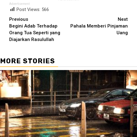
Advertisement
Post Views:
566
Continue
Previous
Next
Begini Adab Terhadap
Pahala Memberi Pinjaman
Reading
Orang Tua Seperti yang
Uang
Diajarkan Rasulullah
MORE STORIES