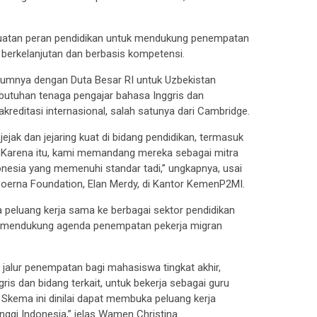
uatan peran pendidikan untuk mendukung penempatan
 berkelanjutan dan berbasis kompetensi.
elumnya dengan Duta Besar RI untuk Uzbekistan
kebutuhan tenaga pengajar bahasa Inggris dan
kreditasi internasional, salah satunya dari Cambridge.
jak dan jejaring kuat di bidang pendidikan, termasuk
. Karena itu, kami memandang mereka sebagai mitra
onesia yang memenuhi standar tadi,” ungkapnya, usai
oerna Foundation, Elan Merdy, di Kantor KemenP2MI.
 peluang kerja sama ke berbagai sektor pendidikan
nsi mendukung agenda penempatan pekerja migran
 jalur penempatan bagi mahasiswa tingkat akhir,
s dan bidang terkait, untuk bekerja sebagai guru
 Skema ini dinilai dapat membuka peluang kerja
nggi Indonesia,” jelas Wamen Christina.