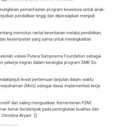
emungkinan pemanfaatan program beasiswa untuk anak-
njutkan pendidikan tinggi dan dipersiapkan menjadi
tentang memutus rantai kerentanan melalui pendidikan.
es dan kesempatan yang sama untuk meningkatkan
ekolah vokasi Putera Sampoerna Foundation sebagai
 calon pekerja migran dalam kerangka program SMK Go
ndaklanjuti lewat pertemuan lanjutan dalam waktu
kesepahaman (MoU) sebagai dasar implementasi kerja
positif dan saling menguatkan. Kementerian P2MI
nar-benar berdampak pada peningkatan kualitas dan
Christina Aryani. []
Advertisement