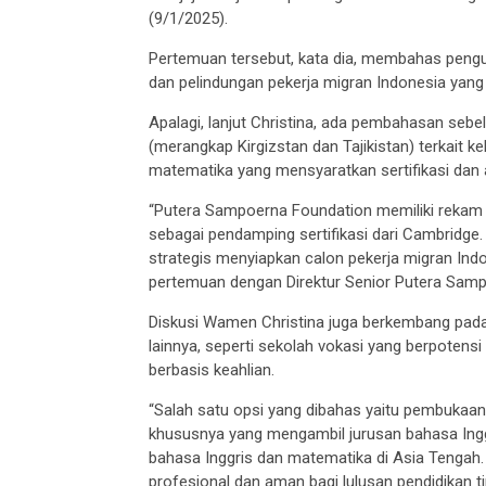
(9/1/2025).
Pertemuan tersebut, kata dia, membahas peng
dan pelindungan pekerja migran Indonesia yang
Apalagi, lanjut Christina, ada pembahasan seb
(merangkap Kirgizstan dan Tajikistan) terkait 
matematika yang mensyaratkan sertifikasi dan a
“Putera Sampoerna Foundation memiliki rekam je
sebagai pendamping sertifikasi dari Cambridge
strategis menyiapkan calon pekerja migran Ind
pertemuan dengan Direktur Senior Putera Samp
Diskusi Wamen Christina juga berkembang pada
lainnya, seperti sekolah vokasi yang berpote
berbasis keahlian.
“Salah satu opsi yang dibahas yaitu pembukaan
khususnya yang mengambil jurusan bahasa Inggri
bahasa Inggris dan matematika di Asia Tengah.
profesional dan aman bagi lulusan pendidikan ti