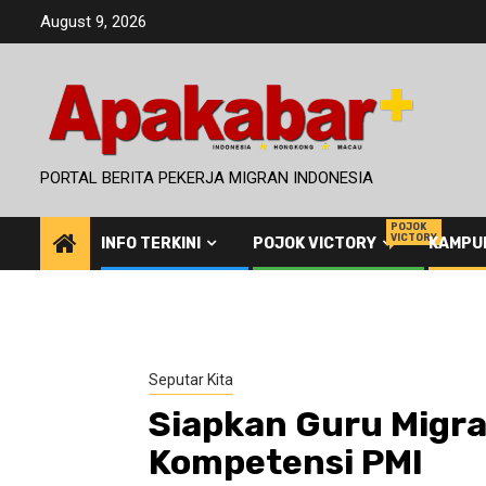
Skip
August 9, 2026
to
content
PORTAL BERITA PEKERJA MIGRAN INDONESIA
POJOK
VICTORY
INFO TERKINI
POJOK VICTORY
KAMPU
Seputar Kita
Siapkan Guru Migr
Kompetensi PMI