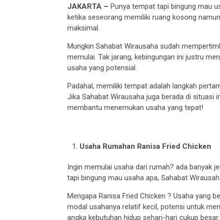
JAKARTA –
Punya tempat tapi bingung mau usa
ketika seseorang memiliki ruang kosong nam
maksimal.
Mungkin Sahabat Wirausaha sudah mempertimba
memulai. Tak jarang, kebingungan ini justru me
usaha yang potensial.
Padahal, memiliki tempat adalah langkah perta
Jika Sahabat Wirausaha juga berada di situasi i
membantu menemukan usaha yang tepat!
Usaha Rumahan Ranisa Fried Chicken
Ingin memulai usaha dari rumah? ada banyak je
tapi bingung mau usaha apa, Sahabat Wirausah
Mengapa Ranisa Fried Chicken ? Usaha yang ber
modal usahanya relatif kecil, potensi untuk me
angka kebutuhan hidup sehari-hari cukup besar.