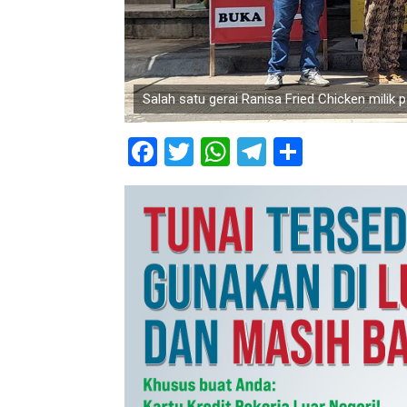
Salah satu gerai Ranisa Fried Chicken milik
Facebook
Twitter
WhatsApp
Telegram
Share