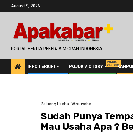
Skip
August 9, 2026
to
content
PORTAL BERITA PEKERJA MIGRAN INDONESIA
POJOK
VICTORY
INFO TERKINI
POJOK VICTORY
KAMPU
Peluang Usaha
Wirausaha
Sudah Punya Tempa
Mau Usaha Apa ? Be