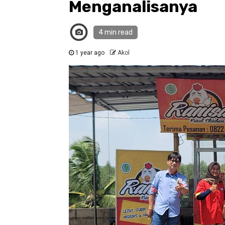
Menganalisanya
4 min read
1 year ago
Akol