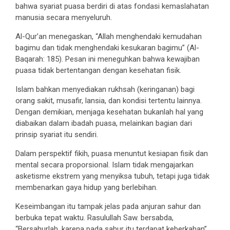
bahwa syariat puasa berdiri di atas fondasi kemaslahatan
manusia secara menyeluruh.
Al-Qur’an menegaskan, “Allah menghendaki kemudahan
bagimu dan tidak menghendaki kesukaran bagimu” (Al-
Baqarah: 185). Pesan ini meneguhkan bahwa kewajiban
puasa tidak bertentangan dengan kesehatan fisik.
Islam bahkan menyediakan rukhsah (keringanan) bagi
orang sakit, musafir, lansia, dan kondisi tertentu lainnya.
Dengan demikian, menjaga kesehatan bukanlah hal yang
diabaikan dalam ibadah puasa, melainkan bagian dari
prinsip syariat itu sendiri.
Dalam perspektif fikih, puasa menuntut kesiapan fisik dan
mental secara proporsional. Islam tidak mengajarkan
asketisme ekstrem yang menyiksa tubuh, tetapi juga tidak
membenarkan gaya hidup yang berlebihan.
Keseimbangan itu tampak jelas pada anjuran sahur dan
berbuka tepat waktu. Rasulullah Saw. bersabda,
“Bersahurlah, karena pada sahur itu terdapat keberkahan”