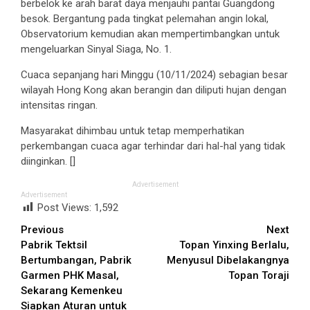
berbelok ke arah barat daya menjauhi pantai Guangdong
besok. Bergantung pada tingkat pelemahan angin lokal,
Observatorium kemudian akan mempertimbangkan untuk
mengeluarkan Sinyal Siaga, No. 1.
Cuaca sepanjang hari Minggu (10/11/2024) sebagian besar
wilayah Hong Kong akan berangin dan diliputi hujan dengan
intensitas ringan.
Masyarakat dihimbau untuk tetap memperhatikan
perkembangan cuaca agar terhindar dari hal-hal yang tidak
diinginkan. []
Advertisement
Advertisement
Post Views:
1,592
Continue
Previous
Next
Pabrik Tektsil
Topan Yinxing Berlalu,
Reading
Bertumbangan, Pabrik
Menyusul Dibelakangnya
Garmen PHK Masal,
Topan Toraji
Sekarang Kemenkeu
Siapkan Aturan untuk