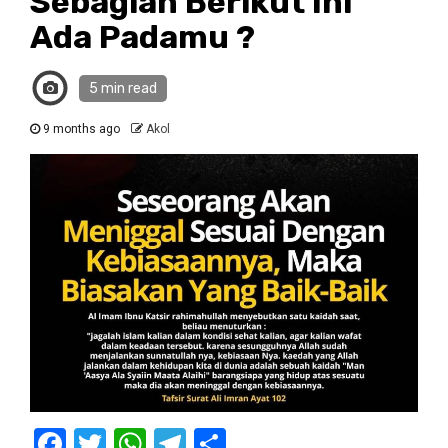
Sebagian Berikut Ini
Ada Padamu ?
5 min read
9 months ago
Akol
Facebook
Twitter
WhatsApp
Telegram
Share