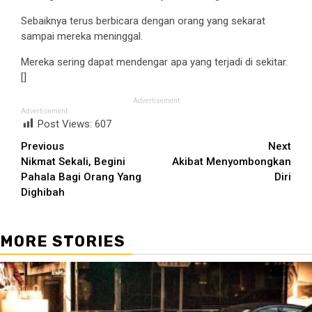
Sebaiknya terus berbicara dengan orang yang sekarat
sampai mereka meninggal.
Mereka sering dapat mendengar apa yang terjadi di sekitar.
[]
Advertisement
Advertisement
Post Views:
607
Continue
Previous
Next
Nikmat Sekali, Begini
Akibat Menyombongkan
Reading
Pahala Bagi Orang Yang
Diri
Dighibah
MORE STORIES