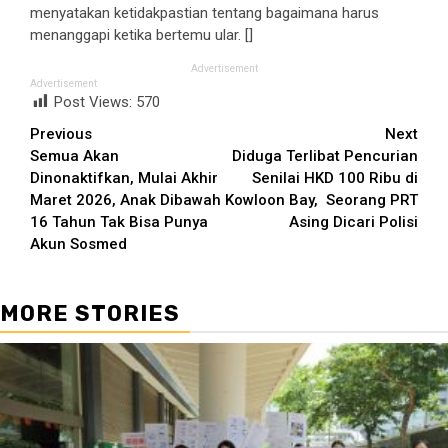
menyatakan ketidakpastian tentang bagaimana harus
menanggapi ketika bertemu ular. []
Advertisement
Advertisement
Post Views:
570
Continue
Previous
Next
Semua Akan
Diduga Terlibat Pencurian
Reading
Dinonaktifkan, Mulai Akhir
Senilai HKD 100 Ribu di
Maret 2026, Anak Dibawah
Kowloon Bay, Seorang PRT
16 Tahun Tak Bisa Punya
Asing Dicari Polisi
Akun Sosmed
MORE STORIES