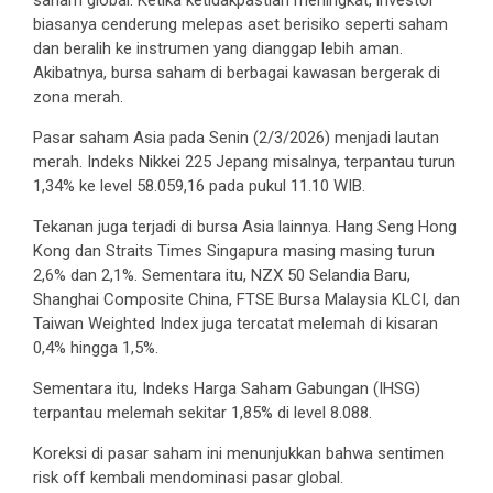
saham global. Ketika ketidakpastian meningkat, investor
biasanya cenderung melepas aset berisiko seperti saham
dan beralih ke instrumen yang dianggap lebih aman.
Akibatnya, bursa saham di berbagai kawasan bergerak di
zona merah.
Pasar saham Asia pada Senin (2/3/2026) menjadi lautan
merah. Indeks Nikkei 225 Jepang misalnya, terpantau turun
1,34% ke level 58.059,16 pada pukul 11.10 WIB.
Tekanan juga terjadi di bursa Asia lainnya. Hang Seng Hong
Kong dan Straits Times Singapura masing masing turun
2,6% dan 2,1%. Sementara itu, NZX 50 Selandia Baru,
Shanghai Composite China, FTSE Bursa Malaysia KLCI, dan
Taiwan Weighted Index juga tercatat melemah di kisaran
0,4% hingga 1,5%.
Sementara itu, Indeks Harga Saham Gabungan (IHSG)
terpantau melemah sekitar 1,85% di level 8.088.
Koreksi di pasar saham ini menunjukkan bahwa sentimen
risk off kembali mendominasi pasar global.