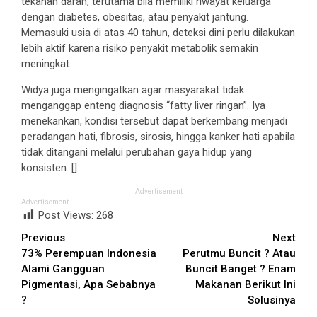
tekanan darah, terutama bila memiliki riwayat keluarga
dengan diabetes, obesitas, atau penyakit jantung.
Memasuki usia di atas 40 tahun, deteksi dini perlu dilakukan
lebih aktif karena risiko penyakit metabolik semakin
meningkat.
Widya juga mengingatkan agar masyarakat tidak
menganggap enteng diagnosis “fatty liver ringan”. Iya
menekankan, kondisi tersebut dapat berkembang menjadi
peradangan hati, fibrosis, sirosis, hingga kanker hati apabila
tidak ditangani melalui perubahan gaya hidup yang
konsisten. []
Advertisement
Advertisement
Post Views:
268
Continue
Previous
Next
73% Perempuan Indonesia
Perutmu Buncit ? Atau
Reading
Alami Gangguan
Buncit Banget ? Enam
Pigmentasi, Apa Sebabnya
Makanan Berikut Ini
?
Solusinya