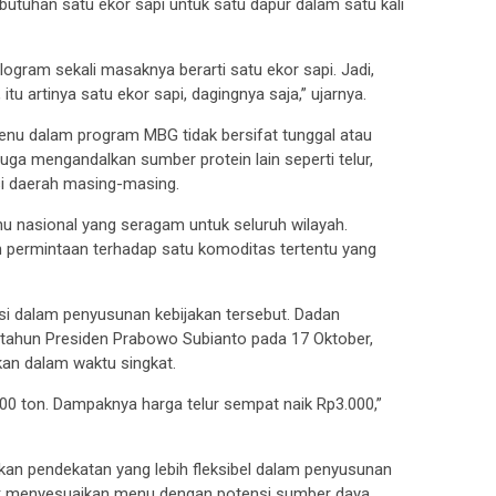
butuhan satu ekor sapi untuk satu dapur dalam satu kali
logram sekali masaknya berarti satu ekor sapi. Jadi,
itu artinya satu ekor sapi, dagingnya saja,” ujarnya.
u dalam program MBG tidak bersifat tunggal atau
uga mengandalkan sumber protein lain seperti telur,
si daerah masing-masing.
nu nasional yang seragam untuk seluruh wilayah.
an permintaan terhadap satu komoditas tertentu yang
i dalam penyusunan kebijakan tersebut. Dadan
 tahun Presiden Prabowo Subianto pada 17 Oktober,
ikan dalam waktu singkat.
 2.200 ton. Dampaknya harga telur sempat naik Rp3.000,”
kan pendekatan yang lebih fleksibel dalam penyusunan
uk menyesuaikan menu dengan potensi sumber daya