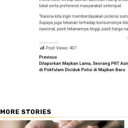
lokal serta preferensi masyarakat setempat.
“Karena kita ingin memberdayakan potensi sumb
Supaya juga tekanan terhadap konsumsinya tidak 
nasional, pasti tekanannya tinggi, pasti harga nai
Advertisement
Post Views:
407
Continue
Previous
Dilaporkan Majikan Lama, Seorang PRT Asi
Reading
di Pokfulam Diciduk Polisi di Majikan Baru
MORE STORIES