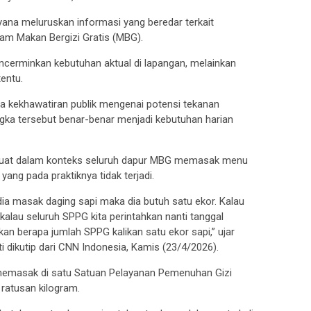
ana meluruskan informasi yang beredar terkait
ram Makan Bergizi Gratis (MBG).
cerminkan kebutuhan aktual di lapangan, melainkan
entu.
a kekhawatiran publik mengenai potensi tekanan
ngka tersebut benar-benar menjadi kebutuhan harian
buat dalam konteks seluruh dapur MBG memasak menu
ang pada praktiknya tidak terjadi.
 dia masak daging sapi maka dia butuh satu ekor. Kalau
kalau seluruh SPPG kita perintahkan nanti tanggal
hkan berapa jumlah SPPG kalikan satu ekor sapi,” ujar
i dikutip dari CNN Indonesia, Kamis (23/4/2026).
 memasak di satu Satuan Pelayanan Pemenuhan Gizi
ratusan kilogram.