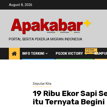
Skip
August 8, 2026
to
content
PORTAL BERITA PEKERJA MIGRAN INDONESIA
POJOK
VICTORY
INFO TERKINI
POJOK VICTORY
KAMPU
Seputar Kita
19 Ribu Ekor Sapi S
itu Ternyata Begini