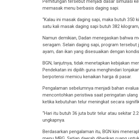
Perhitungan tersebut menjadi dasar simulasi ke
memasak menu berbasis daging sapi.
“Kalau ini masak daging sapi, maka butuh 350 ki
satu kali masak daging sapi butuh 382 kilogram, 
Namun demikian, Dadan menegaskan bahwa men
seragam. Selain daging sapi, program tersebut j
ayam, dan ikan yang disesuaikan dengan kondi
BGN, lanjutnya, tidak menetapkan kebijakan me
Pendekatan ini dipilih guna menghindari lonjak
berpotensi memicu kenaikan harga di pasar.
Pengalaman sebelumnya menjadi bahan evaluas
mencontohkan peristiwa saat peringatan ulang
ketika kebutuhan telur meningkat secara signif
“Hari itu butuh 36 juta butir telur atau sekitar
ungkapnya.
Berdasarkan pengalaman itu, BGN kini menerap
menu MBG. Setiap daerah diberikan ruang unt