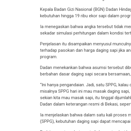
Kepala Badan Gizi Nasional (BGN) Dadan Hinday
kebutuhan hingga 19 ribu ekor sapi dalam prog
Ia menegaskan bahwa angka tersebut tidak men
sekadar simulasi perhitungan dalam kondisi tert
Penjelasan itu disampaikan menyusul munculny
terhadap pasokan dan harga daging sapi jika a
program.
Dadan menekankan bahwa asumsi tersebut di
berbahan dasar daging sapi secara bersamaan, y
“Ini hanya pengandaian. Jadi, satu SPPG, kalau
misalnya SPPG hari ini mau masak daging sapi, 
sekian kita mau masak sapi, itu tinggal dijumla
Dadan dalam keterangan resmi di Bekasi, sepert
Ia menjelaskan bahwa dalam satu kali proses
(SPPG), kebutuhan daging sapi dapat mencapai 