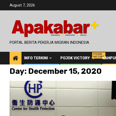
Skip
August 7, 2026
to
content
PORTAL BERITA PEKERJA MIGRAN INDONESIA
POJOK
VICTORY
INFO TERKINI
POJOK VICTORY
KAMPU
Day:
December 15, 2020