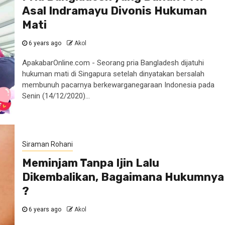
Asal Indramayu Divonis Hukuman
Mati
6 years ago
Akol
ApakabarOnline.com - Seorang pria Bangladesh dijatuhi
hukuman mati di Singapura setelah dinyatakan bersalah
membunuh pacarnya berkewarganegaraan Indonesia pada
Senin (14/12/2020)...
Siraman Rohani
Meminjam Tanpa Ijin Lalu
Dikembalikan, Bagaimana Hukumnya
?
6 years ago
Akol