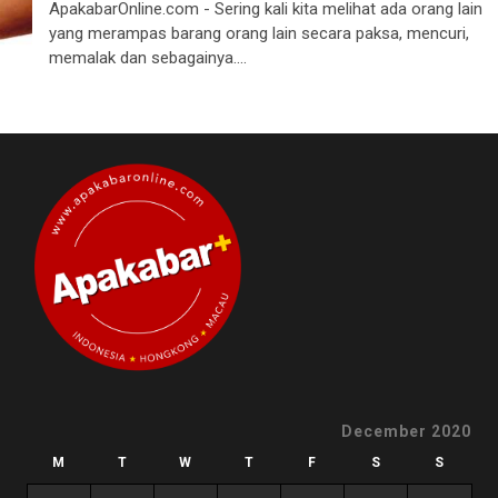
ApakabarOnline.com - Sering kali kita melihat ada orang lain
yang merampas barang orang lain secara paksa, mencuri,
memalak dan sebagainya....
December 2020
M
T
W
T
F
S
S