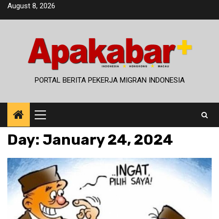
Skip
August 8, 2026
to
content
PORTAL BERITA PEKERJA MIGRAN INDONESIA
Primary
Menu
Day:
January 24, 2024