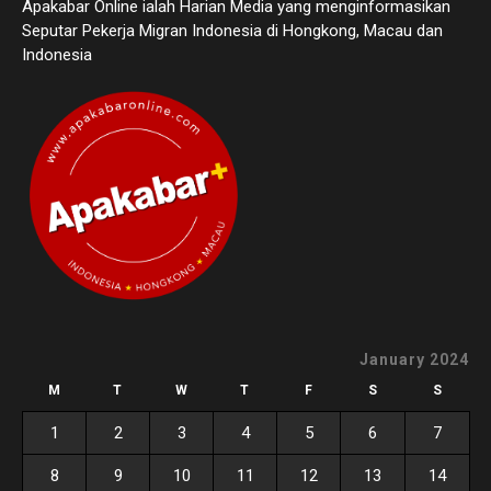
Apakabar Online ialah Harian Media yang menginformasikan
Seputar Pekerja Migran Indonesia di Hongkong, Macau dan
Indonesia
January 2024
M
T
W
T
F
S
S
1
2
3
4
5
6
7
8
9
10
11
12
13
14