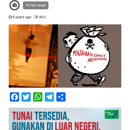
4 min read
8 years ago
Akol
Facebook
Twitter
WhatsApp
Telegram
Share