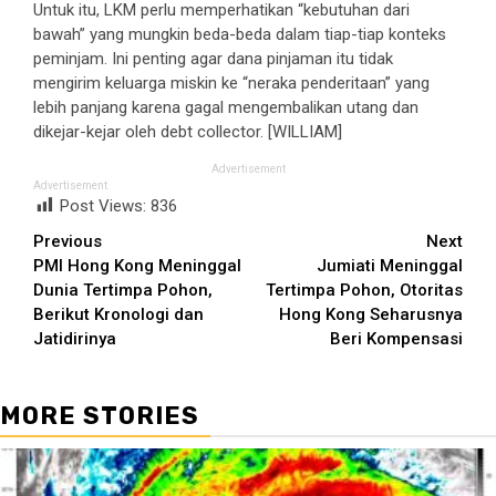
Untuk itu, LKM perlu memperhatikan “kebutuhan dari
bawah” yang mungkin beda-beda dalam tiap-tiap konteks
peminjam. Ini penting agar dana pinjaman itu tidak
mengirim keluarga miskin ke “neraka penderitaan” yang
lebih panjang karena gagal mengembalikan utang dan
dikejar-kejar oleh debt collector. [WILLIAM]
Advertisement
Advertisement
Post Views:
836
Continue
Previous
Next
PMI Hong Kong Meninggal
Jumiati Meninggal
Reading
Dunia Tertimpa Pohon,
Tertimpa Pohon, Otoritas
Berikut Kronologi dan
Hong Kong Seharusnya
Jatidirinya
Beri Kompensasi
MORE STORIES