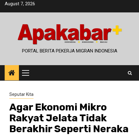
Skip
August 7, 2026
to
content
PORTAL BERITA PEKERJA MIGRAN INDONESIA
Primary
Menu
Seputar Kita
Agar Ekonomi Mikro
Rakyat Jelata Tidak
Berakhir Seperti Neraka