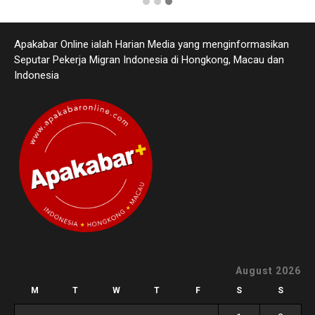
Apakabar Online ialah Harian Media yang menginformasikan
Seputar Pekerja Migran Indonesia di Hongkong, Macau dan
Indonesia
August 2026
M
T
W
T
F
S
S