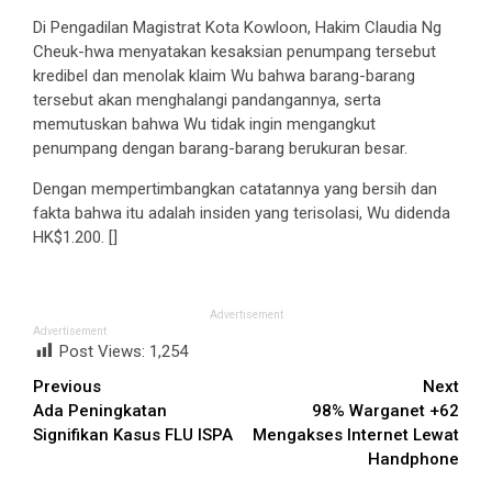
Di Pengadilan Magistrat Kota Kowloon, Hakim Claudia Ng
Cheuk-hwa menyatakan kesaksian penumpang tersebut
kredibel dan menolak klaim Wu bahwa barang-barang
tersebut akan menghalangi pandangannya, serta
memutuskan bahwa Wu tidak ingin mengangkut
penumpang dengan barang-barang berukuran besar.
Dengan mempertimbangkan catatannya yang bersih dan
fakta bahwa itu adalah insiden yang terisolasi, Wu didenda
HK$1.200. []
Advertisement
Advertisement
Post Views:
1,254
Continue
Previous
Next
Ada Peningkatan
98% Warganet +62
Reading
Signifikan Kasus FLU ISPA
Mengakses Internet Lewat
Handphone