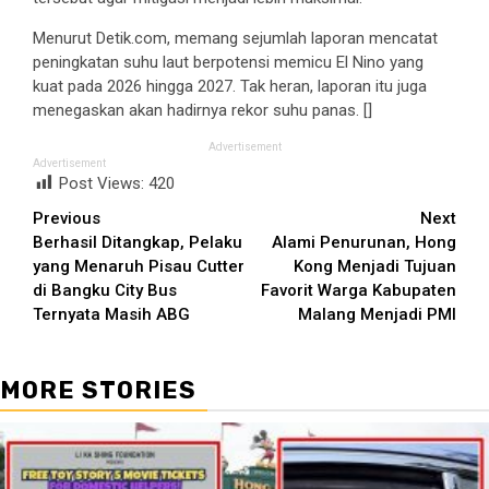
Menurut Detik.com, memang sejumlah laporan mencatat
peningkatan suhu laut berpotensi memicu El Nino yang
kuat pada 2026 hingga 2027. Tak heran, laporan itu juga
menegaskan akan hadirnya rekor suhu panas. []
Advertisement
Advertisement
Post Views:
420
Continue
Previous
Next
Berhasil Ditangkap, Pelaku
Alami Penurunan, Hong
Reading
yang Menaruh Pisau Cutter
Kong Menjadi Tujuan
di Bangku City Bus
Favorit Warga Kabupaten
Ternyata Masih ABG
Malang Menjadi PMI
MORE STORIES