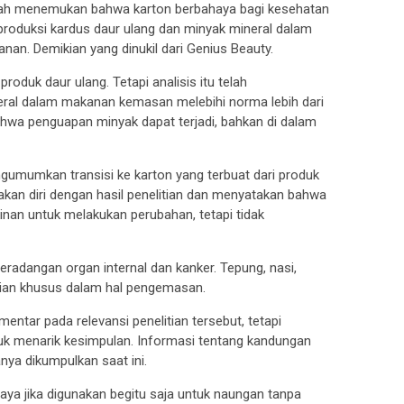
elah menemukan bahwa karton berbahaya bagi kesehatan
produksi kardus daur ulang dan minyak mineral dalam
n. Demikian yang dinukil dari Genius Beauty.
roduk daur ulang. Tetapi analisis itu telah
al dalam makanan kemasan melebihi norma lebih dari
ahwa penguapan minyak dapat terjadi, bahkan di dalam
ngumumkan transisi ke karton yang terbuat dari produk
kan diri dengan hasil penelitian dan menyatakan bahwa
n untuk melakukan perubahan, tetapi tidak
radangan organ internal dan kanker. Tepung, nasi,
atian khusus dalam hal pengemasan.
entar pada relevansi penelitian tersebut, tetapi
k menarik kesimpulan. Informasi tentang kandungan
ya dikumpulkan saat ini.
ya jika digunakan begitu saja untuk naungan tanpa