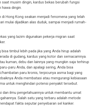
 saat musim dingin, kardus bekas berubah fungsi
n hawa dingin.
n di Hong Kong seakan menjadi fenomena yang telah
ri mulai dijadikan alas duduk, sampai menjadi rumah-
ekas yang lazim digunakan pekerja migran saat
ker.
bisa timbul lebih pada jika yang Anda hirup adalah
 berada di gudang, kardus yang kotor dan semacamnya.
i atau kuman, debu dan lainnya yang mungkin saja terhirup
paru-paru Anda, dan apalagi sering, Anda bisa
i/hambatan paru kronis, terpicunya asma bagi yang
 sebaiknya Anda membatasi atau mengurangi kebiasaan
a untuk menghindari potensi penyakit tersebut.
si dan ilmu pengetahuannya untuk membantu umat
egahannya. Salah satu yang terbaru adalah metode
 mendapat fakta seputar penyebaran sel kanker.