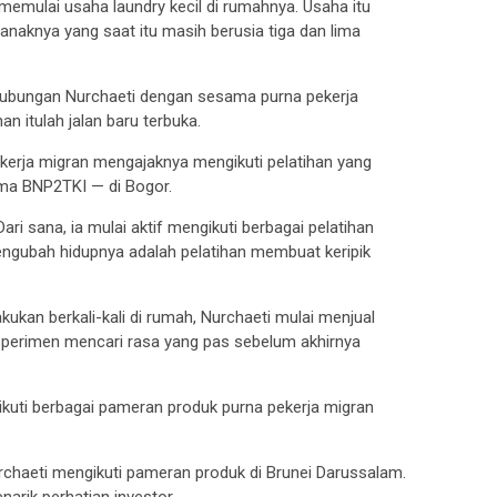
memulai usaha laundry kecil di rumahnya. Usaha itu
anaknya yang saat itu masih berusia tiga dan lima
hubungan Nurchaeti dengan sesama purna pekerja
nan itulah jalan baru terbuka.
erja migran mengajaknya mengikuti pelatihan yang
ma BNP2TKI — di Bogor.
i sana, ia mulai aktif mengikuti berbagai pelatihan
engubah hidupnya adalah pelatihan membuat keripik
kukan berkali-kali di rumah, Nurchaeti mulai menjual
eksperimen mencari rasa yang pas sebelum akhirnya
ikuti berbagai pameran produk purna pekerja migran
chaeti mengikuti pameran produk di Brunei Darussalam.
narik perhatian investor.