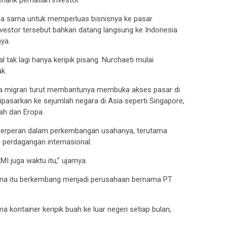
ja sama untuk memperluas bisnisnya ke pasar
Investor tersebut bahkan datang langsung ke Indonesia
nya.
 tak lagi hanya keripik pisang. Nurchaeti mulai
k.
rja migran turut membantunya membuka akses pasar di
 dipasarkan ke sejumlah negara di Asia seperti Singapore,
ah dan Eropa.
 berperan dalam perkembangan usahanya, terutama
g perdagangan internasional.
I juga waktu itu,” ujarnya.
rhana itu berkembang menjadi perusahaan bernama PT
kontainer keripik buah ke luar negeri setiap bulan,