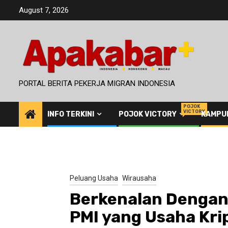
Skip
August 7, 2026
to
content
PORTAL BERITA PEKERJA MIGRAN INDONESIA
POJOK
VICTORY
INFO TERKINI
POJOK VICTORY
KAMPU
Peluang Usaha
Wirausaha
Berkenalan Dengan
PMI yang Usaha Kri