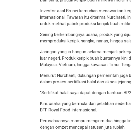
Investor asal Brunei kemudian menawarkan ker
internasional. Tawaran itu diterima Nurchaeti. 
untuk melihat pabrik produksi keripik buah milik
Seiring berkembangnya usaha, produk yang dijual
memproduksi keripik nangka, nanas, hingga sala
Jaringan yang ia bangun selama menjadi peke
luar negeri. Produk keripik buah buatannya kini
Malaysia, Vietnam, hingga kawasan Timur Teng
Menurut Nurchaeti, dukungan pemerintah juga
dalam proses sertifikasi halal dan akses jejarin
“Sertifikat halal saya dapat dengan bantuan BP2M
Kini, usaha yang bermula dari pelatihan sede
BFF Royal Food Internasional.
Perusahaannya mampu mengirim dua hingga lima 
dengan omzet mencapai ratusan juta rupiah.