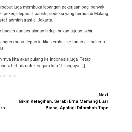
ersebut juga membuka lapangan pekerjaan bagi banyak
50 pekerja lepas di pabrik produksi yang berada di Malang
af administrasi di Jakarta.
bagian dari perjalanan hidup, bukan tujuan akhir.
bangun masa depan ketika kembali ke tanah air, selama
ai.
hirnya kita akan pulang ke Indonesia juga. Tetap
usi terbaik untuk negara kita.” bilangnya. []
Advertisement
Next
Bikin Ketagihan, Serabi Erna Memang Luar
ara
Biasa, Apalagi Ditambah Tape