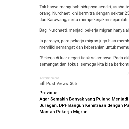
Tak hanya mengubah hidupnya sendiri, usaha t
orang. Nurchaeti kini bermitra dengan sekitar 2
dan Karawang, serta mempekerjakan sejumlah st
Bagi Nurchaeti, menjadi pekerja migran hanyalah 
Ia percaya, para pekerja migran juga bisa mem
memiliki semangat dan keberanian untuk memul
“Bekerja di luar negeri tidak selamanya. Pada ak
semangat dan fokus, semoga kita bisa berkontrib
Advertisement
Post Views:
306
Continue
Previous
Agar Semakin Banyak yang Pulang Menjadi
Reading
Juragan, DPF Bangun Kemitraan dengan P
Mantan Pekerja Migran