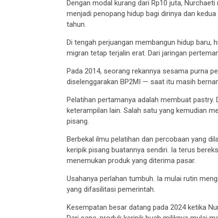
Dengan modal kurang dari Rp10 juta, Nurchaeti 
menjadi penopang hidup bagi dirinya dan kedua 
tahun.
Di tengah perjuangan membangun hidup baru, 
migran tetap terjalin erat. Dari jaringan pertema
Pada 2014, seorang rekannya sesama purna pek
diselenggarakan BP2MI — saat itu masih berna
Pelatihan pertamanya adalah membuat pastry. Dar
keterampilan lain. Salah satu yang kemudian m
pisang.
Berbekal ilmu pelatihan dan percobaan yang dila
keripik pisang buatannya sendiri. Ia terus ber
menemukan produk yang diterima pasar.
Usahanya perlahan tumbuh. Ia mulai rutin meng
yang difasilitasi pemerintah.
Kesempatan besar datang pada 2024 ketika Nur
Dari sana, produk keripik buah miliknya mulai me