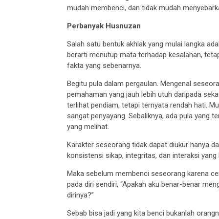
mudah membenci, dan tidak mudah menyebarkan s
Perbanyak Husnuzan
Salah satu bentuk akhlak yang mulai langka ad
berarti menutup mata terhadap kesalahan, teta
fakta yang sebenarnya.
Begitu pula dalam pergaulan. Mengenal seseora
pemahaman yang jauh lebih utuh daripada seka
terlihat pendiam, tetapi ternyata rendah hati.
sangat penyayang. Sebaliknya, ada pula yang ter
yang melihat.
Karakter seseorang tidak dapat diukur hanya dari
konsistensi sikap, integritas, dan interaksi ya
Maka sebelum membenci seseorang karena cerit
pada diri sendiri, “Apakah aku benar-benar me
dirinya?”
Sebab bisa jadi yang kita benci bukanlah orangn