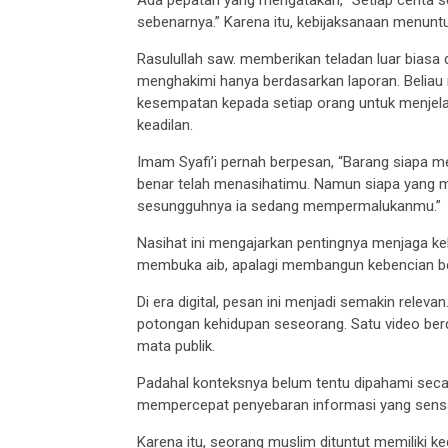
Ada pepatah yang mengatakan, “Setiap cerita sela
sebenarnya.” Karena itu, kebijaksanaan menuntu
Rasulullah saw. memberikan teladan luar biasa
menghakimi hanya berdasarkan laporan. Beliau
kesempatan kepada setiap orang untuk menjelas
keadilan.
Imam Syafi’i pernah berpesan, “Barang siapa 
benar telah menasihatimu. Namun siapa yang 
sesungguhnya ia sedang mempermalukanmu.”
Nasihat ini mengajarkan pentingnya menjaga ke
membuka aib, apalagi membangun kebencian ber
Di era digital, pesan ini menjadi semakin relev
potongan kehidupan seseorang. Satu video berd
mata publik.
Padahal konteksnya belum tentu dipahami seca
mempercepat penyebaran informasi yang sensa
Karena itu, seorang muslim dituntut memiliki 