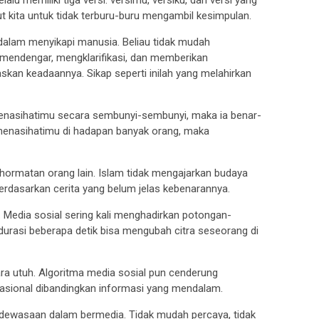
lu memiliki tiga versi: versimu, versiku, dan versi yang
t kita untuk tidak terburu-buru mengambil kesimpulan.
 dalam menyikapi manusia. Beliau tidak mudah
 mendengar, mengklarifikasi, dan memberikan
kan keadaannya. Sikap seperti inilah yang melahirkan
menasihatimu secara sembunyi-sembunyi, maka ia benar-
menasihatimu di hadapan banyak orang, maka
hormatan orang lain. Islam tidak mengajarkan budaya
dasarkan cerita yang belum jelas kebenarannya.
an. Media sosial sering kali menghadirkan potongan-
urasi beberapa detik bisa mengubah citra seseorang di
ra utuh. Algoritma media sosial pun cenderung
sional dibandingkan informasi yang mendalam.
kedewasaan dalam bermedia. Tidak mudah percaya, tidak