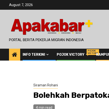
Skip
August 7, 2026
to
content
PORTAL BERITA PEKERJA MIGRAN INDONESIA
POJOK
VICTORY
INFO TERKINI
POJOK VICTORY
KAMPU
Siraman Rohani
Bolehkah Berpatoka
4 min read