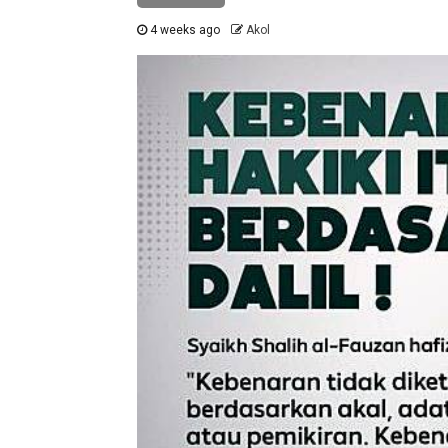
4 weeks ago
Akol