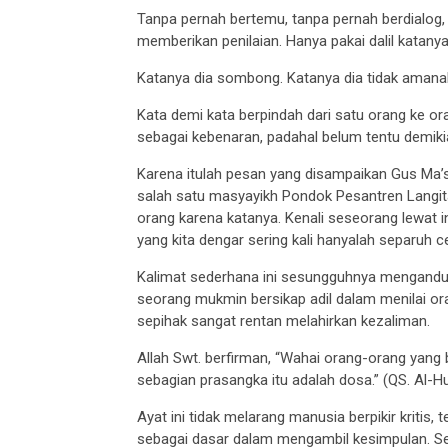
Tanpa pernah bertemu, tanpa pernah berdialog, 
memberikan penilaian. Hanya pakai dalil katanya
Katanya dia sombong. Katanya dia tidak amanah.
Kata demi kata berpindah dari satu orang ke o
sebagai kebenaran, padahal belum tentu demikia
Karena itulah pesan yang disampaikan Gus Ma’s
salah satu masyayikh Pondok Pesantren Langi
orang karena katanya. Kenali seseorang lewat in
yang kita dengar sering kali hanyalah separuh ce
Kalimat sederhana ini sesungguhnya mengandu
seorang mukmin bersikap adil dalam menilai oran
sepihak sangat rentan melahirkan kezaliman.
Allah Swt. berfirman, “Wahai orang-orang yang
sebagian prasangka itu adalah dosa.” (QS. Al-Hu
Ayat ini tidak melarang manusia berpikir kritis
sebagai dasar dalam mengambil kesimpulan. Seb