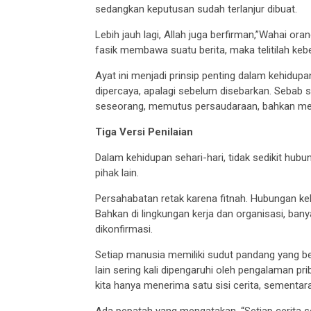
sedangkan keputusan sudah terlanjur dibuat.
Lebih jauh lagi, Allah juga berfirman,”Wahai o
fasik membawa suatu berita, maka telitilah kebe
Ayat ini menjadi prinsip penting dalam kehidupan
dipercaya, apalagi sebelum disebarkan. Sebab 
seseorang, memutus persaudaraan, bahkan me
Tiga Versi Penilaian
Dalam kehidupan sehari-hari, tidak sedikit hub
pihak lain.
Persahabatan retak karena fitnah. Hubungan ke
Bahkan di lingkungan kerja dan organisasi, bany
dikonfirmasi.
Setiap manusia memiliki sudut pandang yang b
lain sering kali dipengaruhi oleh pengalaman pr
kita hanya menerima satu sisi cerita, sementara 