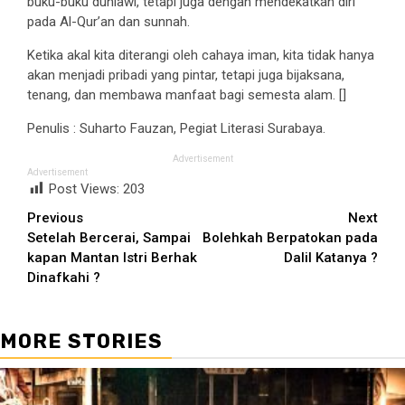
buku-buku duniawi, tetapi juga dengan mendekatkan diri
pada Al-Qur’an dan sunnah.
Ketika akal kita diterangi oleh cahaya iman, kita tidak hanya
akan menjadi pribadi yang pintar, tetapi juga bijaksana,
tenang, dan membawa manfaat bagi semesta alam. []
Penulis : Suharto Fauzan, Pegiat Literasi Surabaya.
Advertisement
Advertisement
Post Views:
203
Continue
Previous
Next
Setelah Bercerai, Sampai
Bolehkah Berpatokan pada
Reading
kapan Mantan Istri Berhak
Dalil Katanya ?
Dinafkahi ?
MORE STORIES