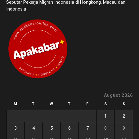
Seputar Pekerja Migran Indonesia di Hongkong, Macau dan
Indonesia
August 2026
M
T
W
T
F
S
S
1
2
3
4
5
6
7
8
9