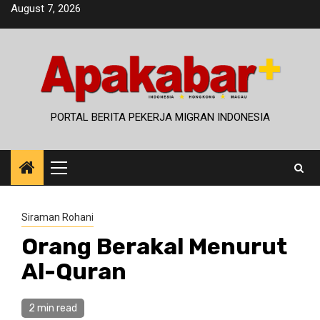
Skip
August 7, 2026
to
content
PORTAL BERITA PEKERJA MIGRAN INDONESIA
Primary
Menu
Siraman Rohani
Orang Berakal Menurut
Al-Quran
2 min read