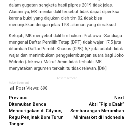
dalam gugatan sengketa hasil pilpres 2019 tidak jelas.
Alasannya, MK menilai dalil tersebut tidak dapat diperiksa
karena bukti yang diajukan oleh tim 02 tidak bisa
menunjukkan dengan jelas TPS siluman yang dimaksud.
Ketujuh, MK menyebut dalil tim hukum Prabowo -Sandiaga
mengenai Daftar Pemiliih Tetap (DPT) tidak wajar 17,5 juta
ditambah Daftar Pemilih Khusus (DPK) 5,7 juta adalah tidak
wajar dan menimbulkan penggelembungan suara bagi Joko
Widodo (Jokowi)-Ma’ruf Amin tidak terbukti. MK
menyatakan argumen terkait itu tidak relevan. [Dtk]
Advertisement
Advertisement
Post Views:
698
Continue
Previous
Next
Ditemukan Benda
Aksi “Pipis Enak”
Reading
Mencurigakan di Citybus,
Sembarangan Merambah
Regu Penjinak Bom Turun
Minimarket di Indonesia
Tangan