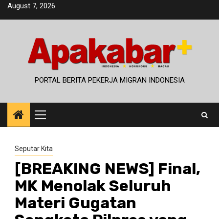
Skip
August 7, 2026
to
content
PORTAL BERITA PEKERJA MIGRAN INDONESIA
Primary
Menu
Seputar Kita
[BREAKING NEWS] Final,
MK Menolak Seluruh
Materi Gugatan