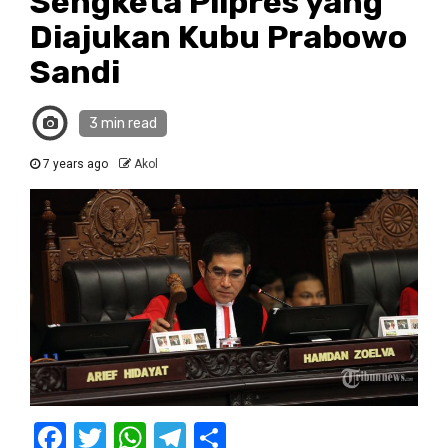
Sengketa Pilpres yang
Diajukan Kubu Prabowo
Sandi
3 min read
7 years ago
Akol
Facebook
Twitter
WhatsApp
Telegram
Share