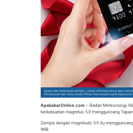
ApakabarOnline.com
– Badan Meteorologi, Kl
berkekuatan magnituo 5.0 mengguncang Tapanuli
Gempa dengan magnitudo 5.0 itu mengguncang T
WIB.