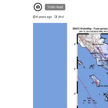
1 min read
8 years ago
Akol