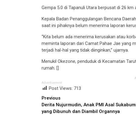
Gempa 5.0 di Tapanuli Utara berpusat di 26 km 
Kepala Badan Penanggulangan Bencana Daerah 
saat ini pihaknya belum menerima laporan ke
“Kita belum ada menerima kerusakan atau korb
meminta laporan dari Camat Pahae Jae yang me
terjadi hal-hal yang tidak diinginkan,” ujarnya.
Menukil Okezone, penduduk di Kecamatan Tarut
rumah. []
Advertisement
Post Views:
713
Continue
Previous
Derita Nujurmudin, Anak PMI Asal Sukabum
Reading
yang Dibunuh dan Diambil Organnya