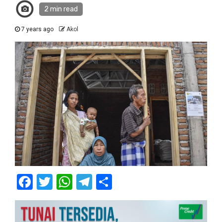
2 min read
7 years ago
Akol
Facebook
Twitter
WhatsApp
Telegram
Share