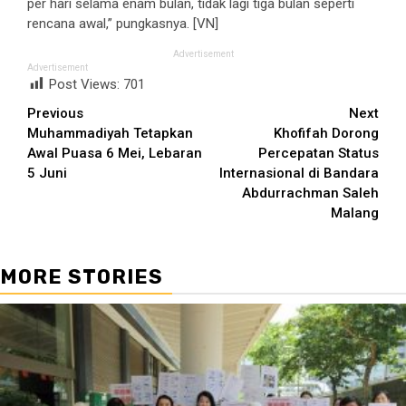
per hari selama enam bulan, tidak lagi tiga bulan seperti
rencana awal,” pungkasnya. [VN]
Advertisement
Advertisement
Post Views:
701
Continue
Previous
Next
Muhammadiyah Tetapkan
Khofifah Dorong
Reading
Awal Puasa 6 Mei, Lebaran
Percepatan Status
5 Juni
Internasional di Bandara
Abdurrachman Saleh
Malang
MORE STORIES