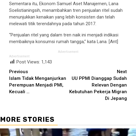
Sementara itu, Ekonom Samuel Aset Manajemen, Lana
Soelistianingsih, menambahkan tren penjualan ritel sudah
menunjukkan kenaikan yang lebih konsisten dan telah
melewati titik terendahnya pada tahun 2017.
“Penjualan ritel yang dalam tren naik ini menjadi indikasi
membaiknya konsumsi rumah tangga,” kata Lana. [Ant]
Advertisement
Advertisement
Post Views:
1,143
Continue
Previous
Next
Islam Tidak Menganjurkan
UU PPMI Dianggap Sudah
Reading
Perempuan Menjadi PMI,
Relevan Dengan
Kecuali …
Kebutuhan Pekerja Migran
Di Jepang
MORE STORIES