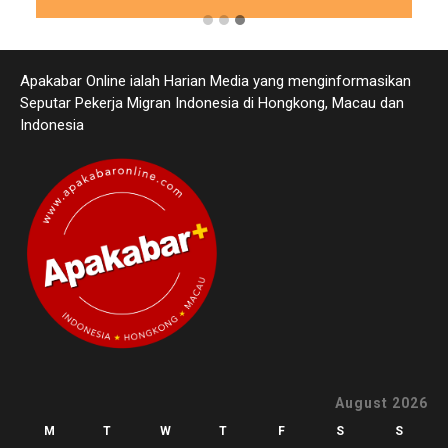
Apakabar Online ialah Harian Media yang menginformasikan
Seputar Pekerja Migran Indonesia di Hongkong, Macau dan
Indonesia
August 2026
M
T
W
T
F
S
S