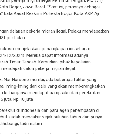
luran pekerja migran ilegal ke Timur Tengah, MZ (31)
ota Bogor, Jawa Barat. “Saat ini, perannya sebagai
 kata Kasat Reskrim Polresta Bogor Kota AKP Aji
gan delapan pekerja migran ilegal. Pelaku mendapatkan
21 per bulan.
akoso menjelaskan, penangkapan ini sebagai
 (24/12/2024). Mereka dapat informasi adanya
erah Timur Tengah. Kemudian, pihak kepolisian
 mendapati calon pekerja migran ilegal.
, Nur Harsono menilai, ada beberapa faktor yang
ma, iming-iming dari calo yang akan memberangkatkan
rta keluarganya mendapat uang saku dari perekrutan.
5 juta, Rp 10 juta.
 perekrut di Indonesia dan para agen penempatan di
rsebut sudah mengakar sejak puluhan tahun dan punya
 dihubungi, tadi malam.