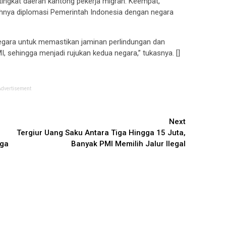
tingkat daerah kantong pekerja migran. Keempat,
hnya diplomasi Pemerintah Indonesia dengan negara
negara untuk memastikan jaminan perlindungan dan
 sehingga menjadi rujukan kedua negara,” tukasnya. []
Advertisement
Next
Tergiur Uang Saku Antara Tiga Hingga 15 Juta,
uga
Banyak PMI Memilih Jalur Ilegal