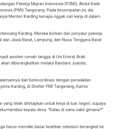
indungan Pekerja Migran Indonesia (P2MI), Abdul Kadir
onesia (PMI) Tangerang. Pada kesempatan ini, dia
tanya Menteri Karding kenapa nggak cari kerja di dalam
erbincang Karding. Mereka korban dari penyalur pekerja
l dari Jawa Barat, Lampung, dan Nusa Tenggara Barat
jadi asisten rumah tangga di Uni Emirat Arab.
u akan diberangkatkan melalui Bandara Juanda,
alamannya dan berkoordinasi dengan perwakilan
 pinta Karding, di Shelter PMI Tangerang, Kamis
yang telah ditetapkan untuk kerja di luar negeri, supaya
 rekomendasi kepala desa. “Kalau di sana sakit gimana?”
l juga harus memiliki dasar keahlian sebelum berangkat ke