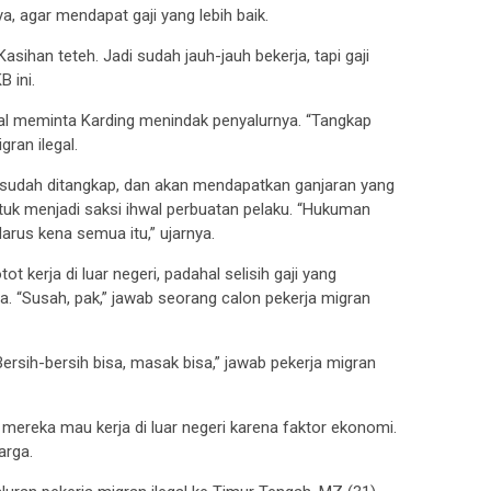
nya, agar mendapat gaji yang lebih baik.
sihan teteh. Jadi sudah jauh-jauh bekerja, tapi gaji
B ini.
gal meminta Karding menindak penyalurnya. “Tangkap
gran ilegal.
al sudah ditangkap, dan akan mendapatkan ganjaran yang
ntuk menjadi saksi ihwal perbuatan pelaku. “Hukuman
 Harus kena semua itu,” ujarnya.
 kerja di luar negeri, padahal selisih gaji yang
sia. “Susah, pak,” jawab seorang calon pekerja migran
Bersih-bersih bisa, masak bisa,” jawab pekerja migran
 mereka mau kerja di luar negeri karena faktor ekonomi.
arga.