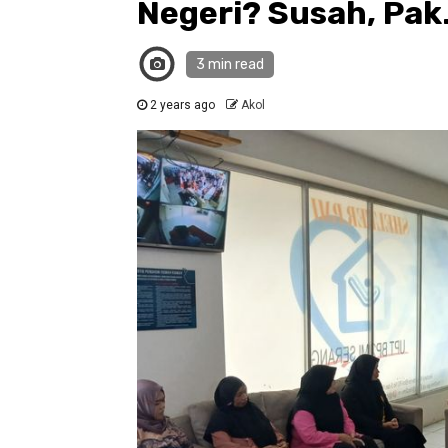
Negeri? Susah, Pa
3 min read
2 years ago
Akol