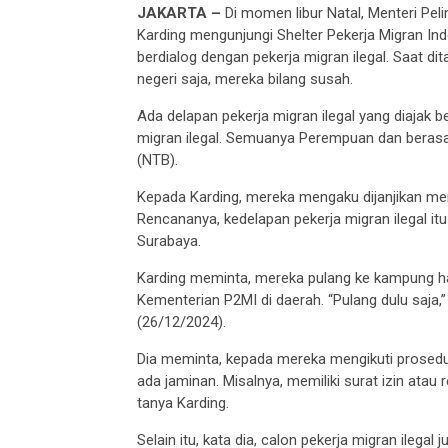
JAKARTA –
Di momen libur Natal, Menteri Pel
Karding mengunjungi Shelter Pekerja Migran Ind
berdialog dengan pekerja migran ilegal. Saat di
negeri saja, mereka bilang susah.
Ada delapan pekerja migran ilegal yang diajak b
migran ilegal. Semuanya Perempuan dan berasa
(NTB).
Kepada Karding, mereka mengaku dijanjikan men
Rencananya, kedelapan pekerja migran ilegal it
Surabaya.
Karding meminta, mereka pulang ke kampung h
Kementerian P2MI di daerah. “Pulang dulu saja,”
(26/12/2024).
Dia meminta, kepada mereka mengikuti prosedur 
ada jaminan. Misalnya, memiliki surat izin atau
tanya Karding.
Selain itu, kata dia, calon pekerja migran ilega