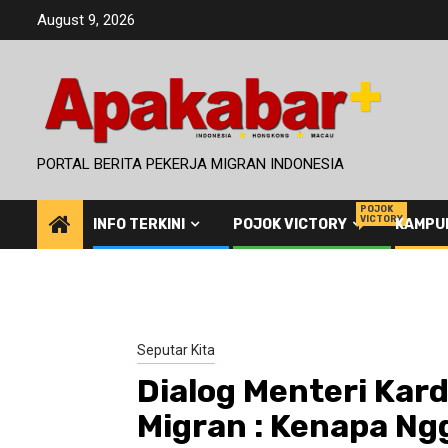
Skip
August 9, 2026
to
content
PORTAL BERITA PEKERJA MIGRAN INDONESIA
POJOK
VICTORY
INFO TERKINI
POJOK VICTORY
KAMPU
Seputar Kita
Dialog Menteri Kar
Migran : Kenapa Ng