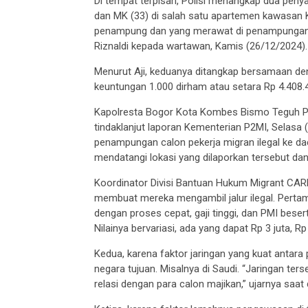
Di tempat terpisah, Polisi menangkap dua penya
dan MK (33) di salah satu apartemen kawasan K
penampung dan yang merawat di penampungan,”
Riznaldi kepada wartawan, Kamis (26/12/2024).
Menurut Aji, keduanya ditangkap bersamaan den
keuntungan 1.000 dirham atau setara Rp 4.408.4
Kapolresta Bogor Kota Kombes Bismo Teguh Pr
tindaklanjut laporan Kementerian P2MI, Selasa
penampungan calon pekerja migran ilegal ke da
mendatangi lokasi yang dilaporkan tersebut dan
Koordinator Divisi Bantuan Hukum Migrant CARE
membuat mereka mengambil jalur ilegal. Perta
dengan proses cepat, gaji tinggi, dan PMI bese
Nilainya bervariasi, ada yang dapat Rp 3 juta, Rp 
Kedua, karena faktor jaringan yang kuat antara
negara tujuan. Misalnya di Saudi. “Jaringan te
relasi dengan para calon majikan,” ujarnya saat