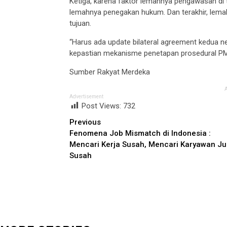
Ketiga, karena faktor lemahnya pengawasan di 
lemahnya penegakan hukum. Dan terakhir, lema
tujuan.
“Harus ada update bilateral agreement kedua 
kepastian mekanisme penetapan prosedural PMI,
Sumber Rakyat Merdeka
Advertisement
Post Views:
732
Continue
Previous
Fenomena Job Mismatch di Indonesia :
Reading
Mencari Kerja Susah, Mencari Karyawan J
Susah