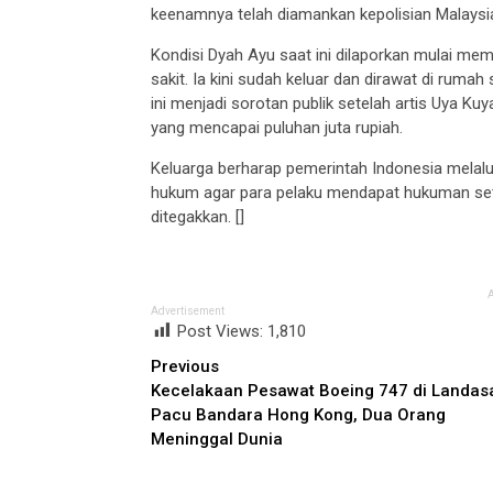
keenamnya telah diamankan kepolisian Malaysi
Kondisi Dyah Ayu saat ini dilaporkan mulai mem
sakit. Ia kini sudah keluar dan dirawat di ru
ini menjadi sorotan publik setelah artis Uya 
yang mencapai puluhan juta rupiah.
Keluarga berharap pemerintah Indonesia melalu
hukum agar para pelaku mendapat hukuman seti
ditegakkan. []
Advertisement
Post Views:
1,810
Continue
Previous
Kecelakaan Pesawat Boeing 747 di Landas
Reading
Pacu Bandara Hong Kong, Dua Orang
Meninggal Dunia