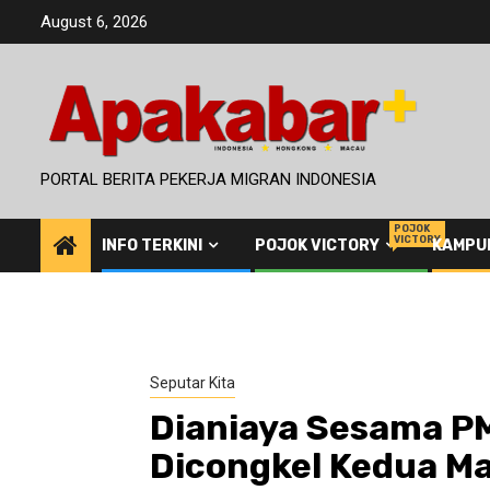
Skip
August 6, 2026
to
content
PORTAL BERITA PEKERJA MIGRAN INDONESIA
POJOK
VICTORY
INFO TERKINI
POJOK VICTORY
KAMPU
Seputar Kita
Dianiaya Sesama PMI
Dicongkel Kedua M