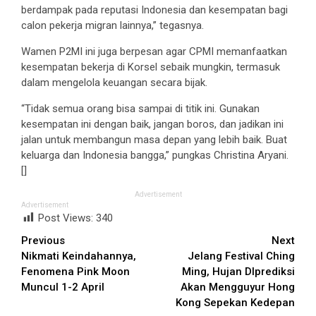
berdampak pada reputasi Indonesia dan kesempatan bagi
calon pekerja migran lainnya,” tegasnya.
Wamen P2MI ini juga berpesan agar CPMI memanfaatkan
kesempatan bekerja di Korsel sebaik mungkin, termasuk
dalam mengelola keuangan secara bijak.
“Tidak semua orang bisa sampai di titik ini. Gunakan
kesempatan ini dengan baik, jangan boros, dan jadikan ini
jalan untuk membangun masa depan yang lebih baik. Buat
keluarga dan Indonesia bangga,” pungkas Christina Aryani.
[]
Advertisement
Advertisement
Post Views:
340
Continue
Previous
Next
Nikmati Keindahannya,
Jelang Festival Ching
Reading
Fenomena Pink Moon
Ming, Hujan DIprediksi
Muncul 1-2 April
Akan Mengguyur Hong
Kong Sepekan Kedepan