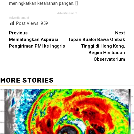
meningkatkan ketahanan pangan. []
Advertisement
Advertisement
Post Views:
959
Continue
Previous
Next
Mematangkan Aspirasi
Topan Bualoi Bawa Ombak
Reading
Pengiriman PMI ke Inggris
Tinggi di Hong Kong,
Begini Himbauan
Observatorium
MORE STORIES